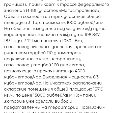
граница) и примыкает к трассе федерального
значения А-181 (участок «Магистральная»).
Объект состоит из трех участков общей
площадью 31 Га, стоимость 1000 рублей/кв.м.
На объекте находятся подъездные ж/д пути,
кадастровая стоимость ж/д пути 108 847
183.1 руб. 7 ТП мощностью 1050 кВт,
газопровод высокого давления, проложен по
участкам трубой 110 диаметра и
подключенного к магистральному
газопроводу трубой 160 диаметра,
позволяющего прокачивать до 4500
кубометров/час. Выделеная мощность 6.3
кубометров/час. На участках расположены
складские помещения общей площадью 13719
кв.м., по цене 15000 рублей/кв.м. Компании
,которые уже сделали выбор и
представленны на территории ПромЗоны:-