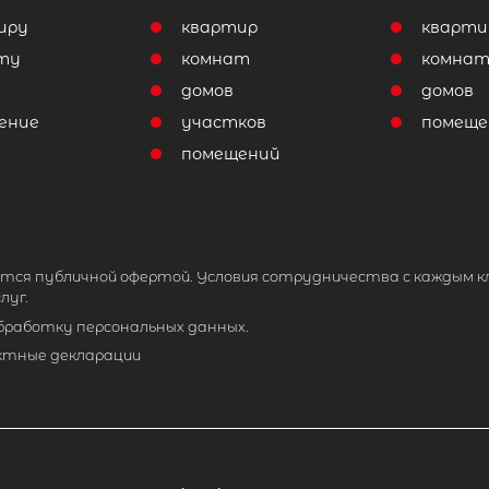
иру
квартир
кварти
ту
комнат
комна
домов
домов
ение
участков
помеще
помещений
тся публичной офертой. Условия сотрудничества с каждым к
луг.
обработку персональных данных.
ктные декларации