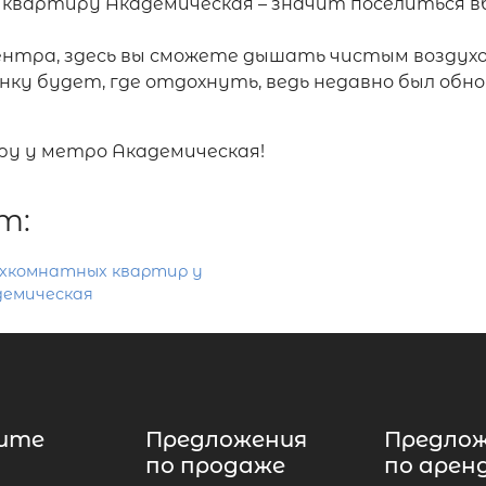
квартиру Академическая – значит поселиться в
центра, здесь вы сможете дышать чистым воздухо
ку будет, где отдохнуть, ведь недавно был обнов
ру у метро Академическая!
т:
хкомнатных квартир у
демическая
ите
Предложения
Предло
по продаже
по арен