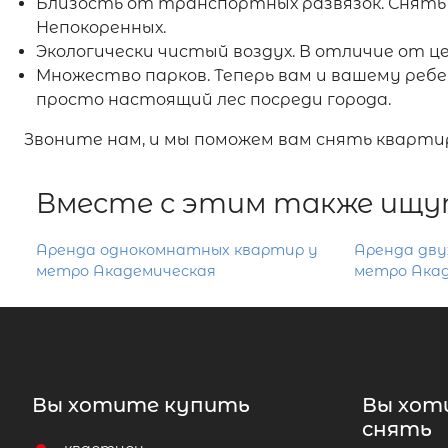
Близость от транспортных развязок. Снять 
Непокоренных.
Экологически чистый воздух. В отличие от 
Множество парков. Теперь вам и вашему ребен
просто настоящий лес посреди города.
Звоните нам, и мы поможем вам снять кварти
Вместе с этим также ищу
Аренда однокомнатных квартир у
Аренда дву
метро Академическая
метро Ака
Вы хотите купить
Вы хот
снять