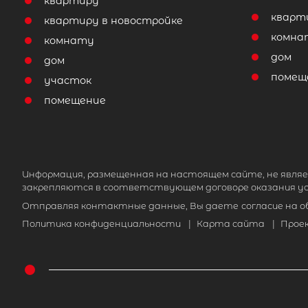
квартиру
кварт
квартиру в новостройке
комна
комнату
дом
дом
помещ
участок
помещение
Информация, размещенная на настоящем сайте, не являе
закрепляются в соответствующем договоре оказания ус
Отправляя контактные данные, Вы даете
согласие на 
Политика конфиденциальности
|
Карта сайта
|
Прое