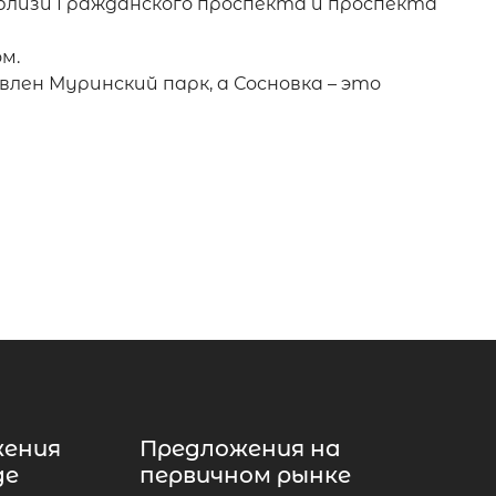
близи Гражданского проспекта и проспекта
м.
лен Муринский парк, а Сосновка – это
жения
Предложения на
де
первичном рынке