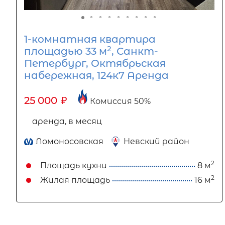
1-комнатная квартира
2
площадью 33 м
, Санкт-
Петербург, Октябрьская
набережная, 124к7 Аренда
25 000
₽
Комиссия 50%
аренда, в месяц
Ломоносовская
Невский район
2
Площадь кухни
8 м
2
Жилая площадь
16 м