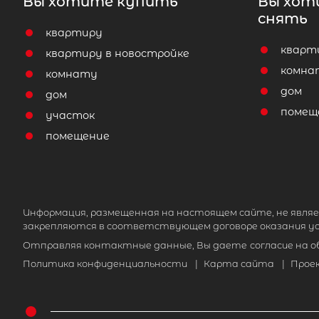
Вы хотите купить
Вы хот
снять
квартиру
кварт
квартиру в новостройке
комна
комнату
дом
дом
помещ
участок
помещение
Информация, размещенная на настоящем сайте, не являе
закрепляются в соответствующем договоре оказания ус
Отправляя контактные данные, Вы даете
согласие на 
Политика конфиденциальности
|
Карта сайта
|
Прое