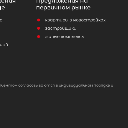
жения
Предложения на
де
первичном рынке
р
квартиры в новостройках
т
застройщики
жилые комплексы
ний
лиентом согласовываются в индивидуальном порядке и