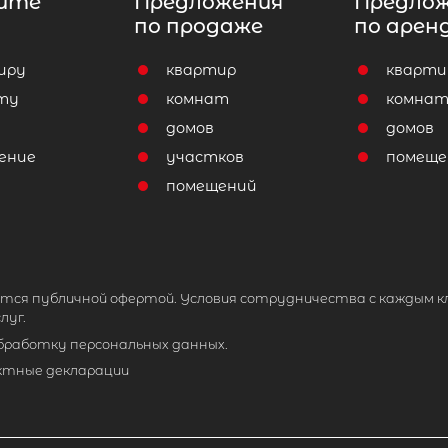
ите
Предложения
Предло
по продаже
по арен
иру
квартир
кварти
ту
комнат
комна
домов
домов
ение
участков
помеще
помещений
тся публичной офертой. Условия сотрудничества с каждым к
луг.
обработку персональных данных.
ктные декларации