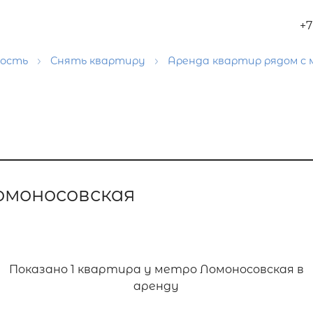
+7
мость
Снять квартиру
Аренда квартир рядом с
омоносовская
Показано
1 квартира у метро Ломоносовская в
аренду