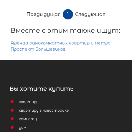
Предыдущая
1
Следующая
Вместе с этим также ищут:
Аренда однокомнатных квартир у метро
Проспект Большевиков
Вы хотите купить
квартиру
квартиру в новостройке
комнату
дом