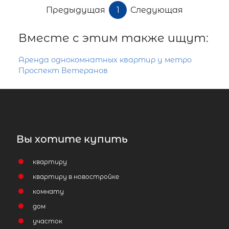
Предыдущая
1
Следующая
Вместе с этим также ищут:
Аренда однокомнатных квартир у метро
Проспект Ветеранов
Вы хотите купить
квартиру
квартиру в новостройке
комнату
дом
участок