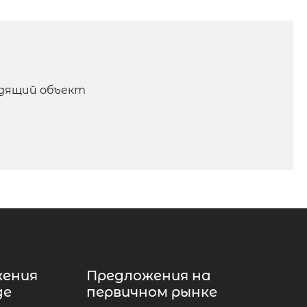
одящий объект
жения
Предложения на
де
первичном рынке