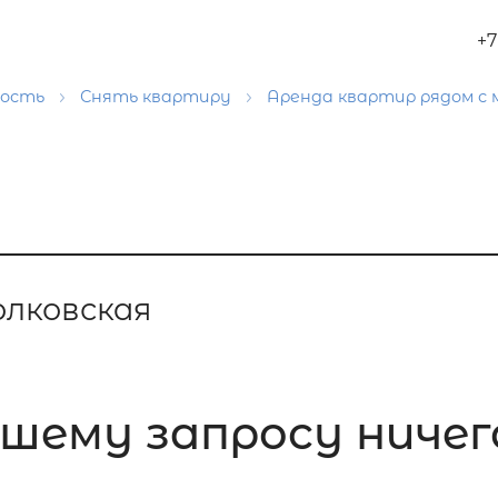
+7
мость
Снять квартиру
Аренда квартир рядом с
лковская
шему запросу ничего