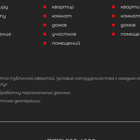
иру
квартир
кварти
ту
комнат
комна
домов
домов
ение
участков
помеще
помещений
тся публичной офертой. Условия сотрудничества с каждым к
луг.
обработку персональных данных.
ктные декларации