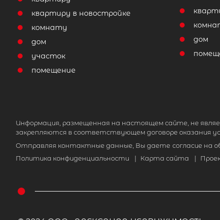
кварт
квартиру в новостройке
комна
комнату
дом
дом
помещ
участок
помещение
Информация, размещенная на настоящем сайте, не являе
закрепляются в соответствующем договоре оказания ус
Отправляя контактные данные, Вы даете
согласие на 
Политика конфиденциальности
|
Карта сайта
|
Прое