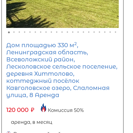
2
Дом площадью 330 м
,
Ленинградская область,
Всеволожский район,
Лесколовское сельское поселение,
деревня Хиттолово,
коттеджный посёлок
Кавголовское озеро, Слаломная
улица, 8 Аренда
120 000
₽
Комиссия 50%
аренда, в месяц