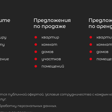
ите
Предложения
Предло
по продаже
по арен
иру
квартир
кварти
ту
комнат
комна
домов
домов
ение
участков
помеще
помещений
тся публичной офертой. Условия сотрудничества с каждым к
луг.
обработку персональных данных.