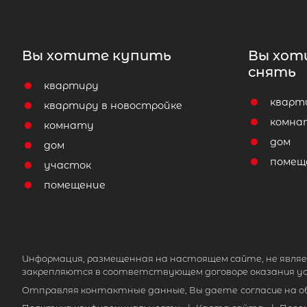
Вы хотите купить
Вы хот
снять
квартиру
кварт
квартиру в новостройке
комна
комнату
дом
дом
помещ
участок
помещение
Информация, размещенная на настоящем сайте, не являе
закрепляются в соответствующем договоре оказания ус
Отправляя контактные данные, Вы даете
согласие на 