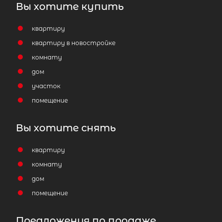
Вы хотите купить
квартиру
квартиру в новостройке
комнату
дом
участок
помещение
Вы хотите снять
квартиру
комнату
дом
помещение
Предложения по продаже