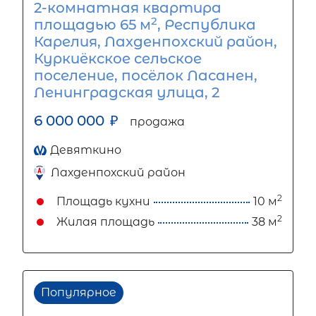
2-комнатная квартира
2
площадью 65 м
, Республика
Карелия, Лахденпохский район,
Куркиёкское сельское
поселение, посёлок Ласанен,
Ленинградская улица, 2
6 000 000
₽
продажа
Девяткино
Лахденпохский район
2
Площадь кухни
10 м
2
Жилая площадь
38 м
Популярное