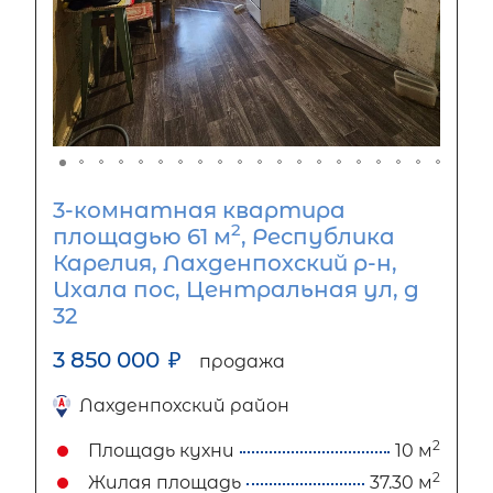
3-комнатная квартира
2
площадью 61 м
, Республика
Карелия, Лахденпохский р-н,
Ихала пос, Центральная ул, д
32
3 850 000
₽
продажа
Лахденпохский район
2
Площадь кухни
10 м
2
Жилая площадь
37.30 м