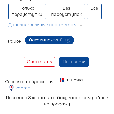
Только
Без
Всё
переуступки
переуступок
Дополнительные параметры
Лахденпохский
Район:
Очистить
Показать
плитка
Способ отображения:
карта
Показано
8 квартир в Лахденпохском районе
на продажу