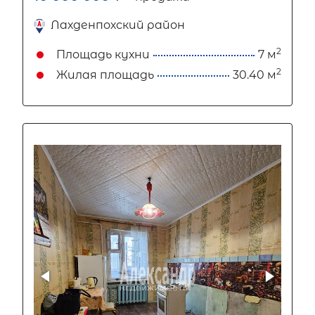
Лахденпохский район
2
Площадь кухни
7 м
2
Жилая площадь
30.40 м