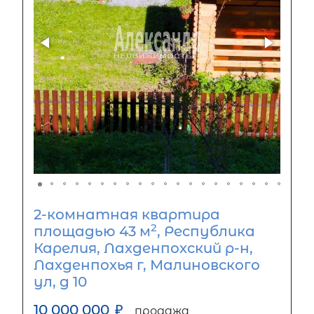
2-комнатная квартира
2
площадью 43 м
, Республика
Карелия, Лахденпохский р-н,
Лахденпохья г, Малиновского
ул, д 10
10 000 000
₽
продажа