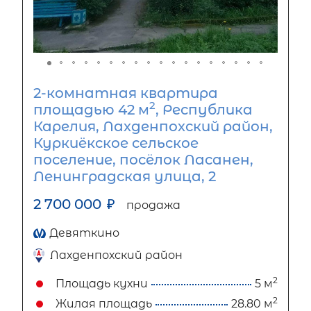
2-комнатная квартира
2
площадью 42 м
, Республика
Карелия, Лахденпохский район,
Куркиёкское сельское
поселение, посёлок Ласанен,
Ленинградская улица, 2
2 700 000
₽
продажа
Девяткино
Лахденпохский район
2
Площадь кухни
5 м
2
Жилая площадь
28.80 м