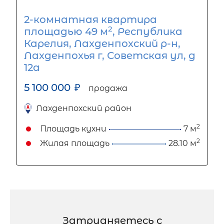
2-комнатная квартира
2
площадью 49 м
, Республика
Карелия, Лахденпохский р-н,
Лахденпохья г, Советская ул, д
12а
5 100 000
₽
продажа
Лахденпохский район
2
Площадь кухни
7 м
2
Жилая площадь
28.10 м
Затрудняетесь с