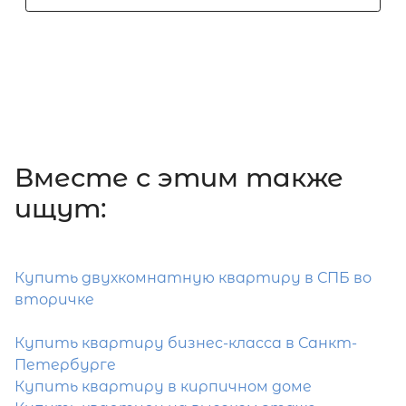
1-комнатная квартира площадью 
СПб, Красносельский р-н, Адмирала
Коновалова ул, д 2-4
10 000 000
₽
продажа
Проспект Ветеранов
Красносельский
Вместе c этим также
Площадь кухни
Жилая площадь
ищут:
Купить двухкомнатную квартиру в СПБ во
вторичке
Купить квартиру бизнес-класса в Санкт-
Затрудняетесь с выбором?
Петербурге
Мы поможем подобрать недвижимость
Купить квартиру в кирпичном доме
сжатые сроки