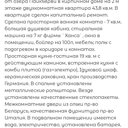
от озера Пайкъярви в кирпичном доме на 2 м
этаже двухкомнатная квартира 43,8 кв.м. В
квартире сделан капитальный ремонт.
Сделана просторная ванная комната - 7 кв.м,
большая душевая кабина, стиральная
машина на 7 кг фирмы `Ханса`, окно в
помещении, бойлер на 100л, мебель; полы с
подогревом в коридоре и комнатах.
Просторная кухня-гостиная 19 кв. м с
действующим камином, встроенная кухня с
комби плитой (газ+электро), Iдуховой шкаф,
керамическая раковина, кран производство
Германия. В спальне установлены
металлические рольшторы. Везде
установлены качественные стеклопакеты.
Межкомнатные двери из ольхи пр-во
Беларусь, качественная фурнитура пр-во
Италия. В подвальном помещении имеется
вода, электричество, установлена батарея,