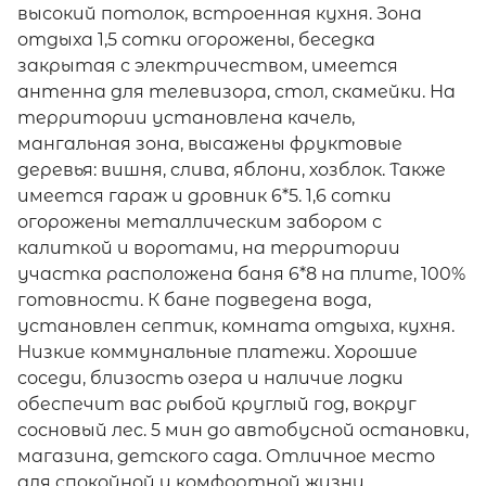
высокий потолок, встроенная кухня. Зона
отдыха 1,5 сотки огорожены, беседка
закрытая с электричеством, имеется
антенна для телевизора, стол, скамейки. На
территории установлена качель,
мангальная зона, высажены фруктовые
деревья: вишня, слива, яблони, хозблок. Также
имеется гараж и дровник 6*5. 1,6 сотки
огорожены металлическим забором с
калиткой и воротами, на территории
участка расположена баня 6*8 на плите, 100%
готовности. К бане подведена вода,
установлен септик, комната отдыха, кухня.
Низкие коммунальные платежи. Хорошие
соседи, близость озера и наличие лодки
обеспечит вас рыбой круглый год, вокруг
сосновый лес. 5 мин до автобусной остановки,
магазина, детского сада. Отличное место
для спокойной и комфортной жизни.