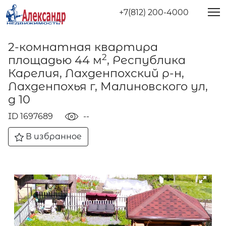
+7(812) 200-4000
2-комнатная квартира
2
площадью 44 м
, Республика
Карелия, Лахденпохский р-н,
Лахденпохья г, Малиновского ул,
д 10
ID 1697689
--
В избранное