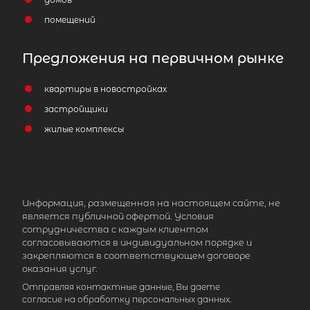
помещений
1-комнатная квартира площадью 4
Предложения на первичном рынке
Санкт-Петербург, Парашютная у
54
квартиры в новостройках
застройщики
9 999 999
₽
продажа
жилые комплексы
Комендантский проспект
Приморский район
Площадь кухни
Информация, размещенная на настоящем сайте, не
Жилая площадь
является публичной офертой. Условия
сотрудничества с каждым клиентом
согласовываются в индивидуальном порядке и
закрепляются в соответствующем договоре
оказания услуг.
Отправляя контактные данные, Вы даете
согласие на обработку персональных данных.