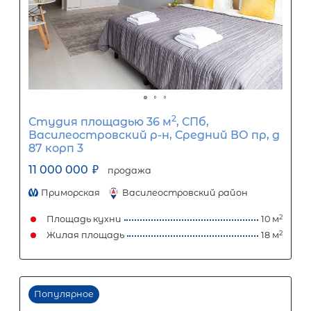
Срок кредита
15
лет
1
5
10
15
20
25
30
Процентная
ставка
12
%
1
5
10
15
20
25
48 103
Ежемесячный платеж
Размер кредита
4 000 000
₽