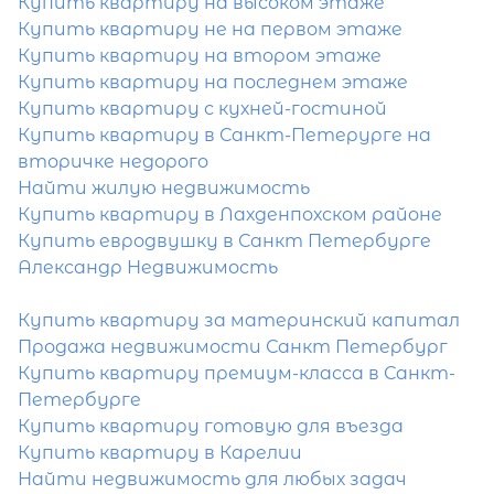
Купить квартиру на высоком этаже
Купить квартиру не на первом этаже
Отправить заявку
Купить квартиру на втором этаже
Купить квартиру на последнем этаже
Купить квартиру с кухней-гостиной
Купить квартиру в Санкт-Петерурге на
вторичке недорого
Найти жилую недвижимость
Купить квартиру в Лахденпохском районе
Популярное
Купить евродвушку в Санкт Петербурге
Александр Недвижимость
Купить квартиру за материнский капитал
Продажа недвижимости Санкт Петербург
Купить квартиру премиум-класса в Санкт-
Петербурге
Купить квартиру готовую для въезда
Купить квартиру в Карелии
Найти недвижимость для любых задач