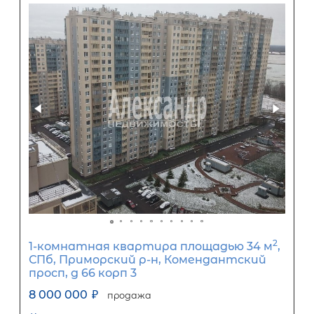
10 000 000
₽
Первый взнос
6 000 000
₽
Задать вопрос
Отправить заявку
ООО «АЛЕКСАНДР-НЕДВИЖИМОСТЬ» не является кредитной
организацией. Кредит предоставляется банками-партнерам
носит информационный характер и не является окончатель
точного расчета платежей по кредиту и предоставления и
об условиях кредитования обратитесь к менеджерам нашей 
(Санкт-Петербург ул. Боткинская д. 15 тел. +7(812) 200-4000 )