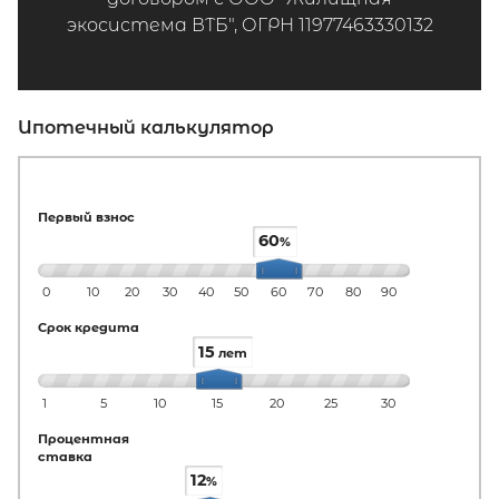
экосистема ВТБ", ОГРН 11977463330132
Ипотечный калькулятор