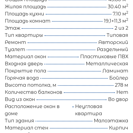
2
Жилая площадь
30.40 м
2
Площадь кухни
7.10 м
2
Площадь комнат
19,1+11,3 м
Этаж
2 из 2
Тип квартиры
Типовая
Ремонт
Авторский
Туалет
Раздельный
Материал окон
Пластиковые ПВХ
Входная дверь
Металлическая
Покрытие пола
Ламинат
Горячая вода
Бойлер
Высота потолка, м
278 м
Количество балконов
Нет
Вид из окон
Во двор
Расположение окон в
Неугловая
доме
квартира
Тип здания
Малоэтажка
Материал стен
Кирпич