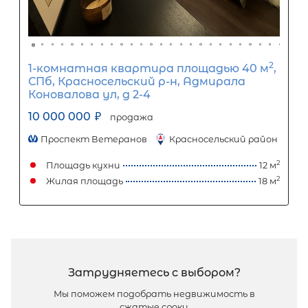
2
Студия площадью 36 м
, СПб,
Василеостровский р-н, Средний ВО 
87 корп 3
11 000 000
₽
продажа
Приморская
Василеостровский район
Площадь кухни
Жилая площадь