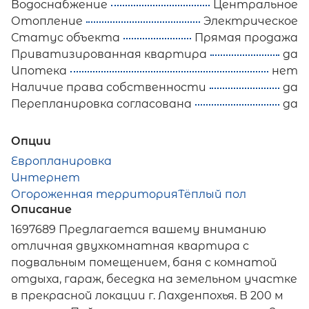
Водоснабжение
Центральное
Отопление
Электрическое
Статус объекта
Прямая продажа
Приватизированная квартира
да
Ипотека
нет
Наличие права собственности
да
Перепланировка согласована
да
Опции
Европланировка
Интернет
Огороженная территория
Тёплый пол
Описание
1697689 Предлагается вашему вниманию
отличная двухкомнатная квартира с
подвальным помещением, баня с комнатой
отдыха, гараж, беседка на земельном участке
в прекрасной локации г. Лахденпохья. В 200 м