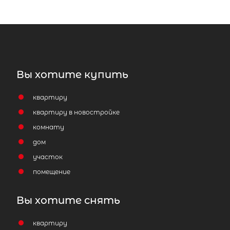
Вы хотите купить
квартиру
2-комнатная квартира площадью 
квартиру в новостройке
Санкт-Петербург, улица Доблести
комнату
дом
10 200 000
₽
продажа
участок
Ленинский проспект
Красносельский
помещение
Площадь кухни
Вы хотите снять
Жилая площадь
квартиру