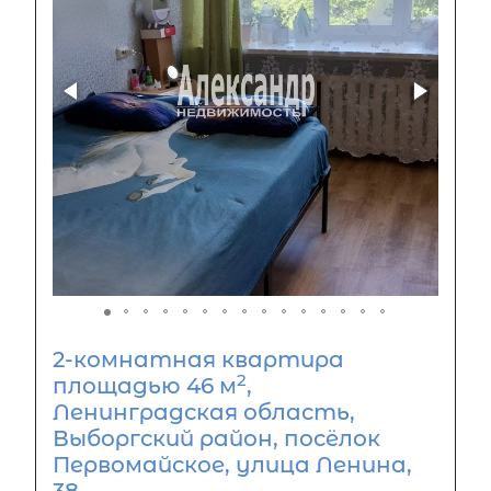
2-комнатная квартира
2
площадью 46 м
,
Ленинградская область,
Выборгский район, посёлок
Первомайское, улица Ленина,