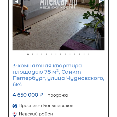
3-комнатная квартира
2
площадью 78 м
, Санкт-
Петербург, улица Чудновского,
6к4
4 650 000
₽
продажа
Проспект Большевиков
Невский район