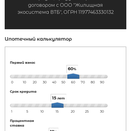
договором с ООО "Жилищная
экосистема ВТБ", ОГРН 11977463330132
Ипотечный калькулятор