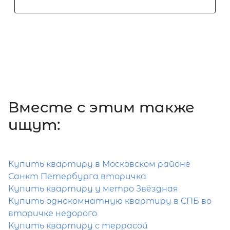
2-комнатная квартира площадью 
Республика Карелия, Лахденпохский
Лахденпохья г, Малиновского ул, д 1
10 000 000
₽
продажа
Лахденпохский район
Вместе c этим также
Площадь кухни
ищут:
Жилая площадь
Купить квартиру в Московском районе
Санкт Петербурга вторичка
Купить квартиру у метро Звёздная
Купить однокомнатную квартиру в СПБ во
Затрудняетесь с выбором?
вторичке недорого
Купить квартиру с террасой
Мы поможем подобрать недвижимость