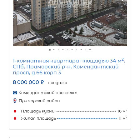
0
10
20
30
40
50
60
70
80
90
Срок кредита
15
лет
1
5
10
15
20
25
30
Процентная
ставка
12
%
1
5
10
15
20
25
42 812
Ежемесячный платеж
Размер кредита