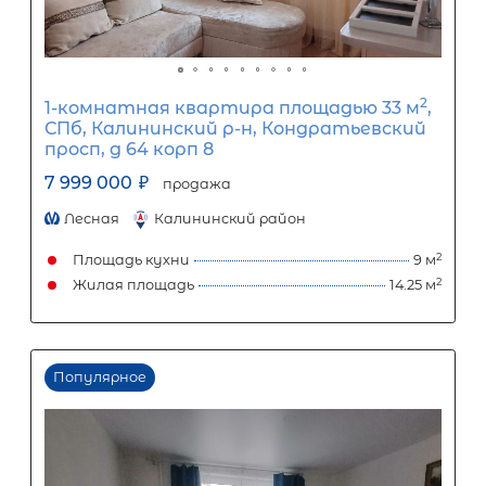
1-комнатная квартира площадью 
СПб, Красносельский р-н, Адмирала
Коновалова ул, д 2-4
10 000 000
₽
продажа
Проспект Ветеранов
Красносельский
Площадь кухни
Жилая площадь