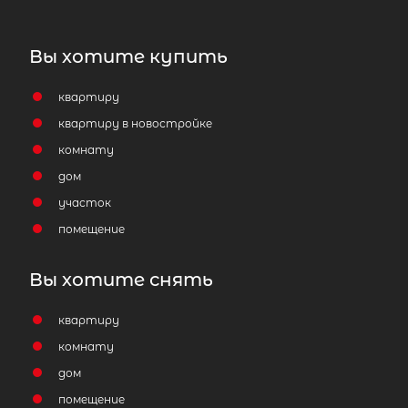
Вы хотите купить
квартиру
квартиру в новостройке
комнату
дом
участок
1-комнатная квартира площадью 3
помещение
СПб, Калининский р-н, Кондратьев
просп, д 64 корп 8
Вы хотите снять
7 999 000
₽
продажа
квартиру
Лесная
Калининский район
комнату
дом
Площадь кухни
помещение
Жилая площадь