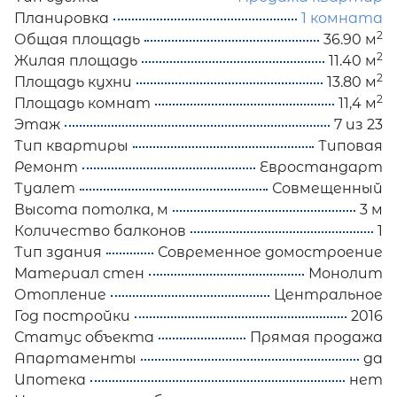
Планировка
1 комната
2
Общая площадь
36.90 м
2
Жилая площадь
11.40 м
2
Площадь кухни
13.80 м
2
Площадь комнат
11,4 м
Этаж
7 из 23
Тип квартиры
Типовая
Ремонт
Евростандарт
Туалет
Совмещенный
Высота потолка, м
3 м
Количество балконов
1
Тип здания
Современное домостроение
Материал стен
Монолит
Отопление
Центральное
Год постройки
2016
Статус объекта
Прямая продажа
Апартаменты
да
Ипотека
нет