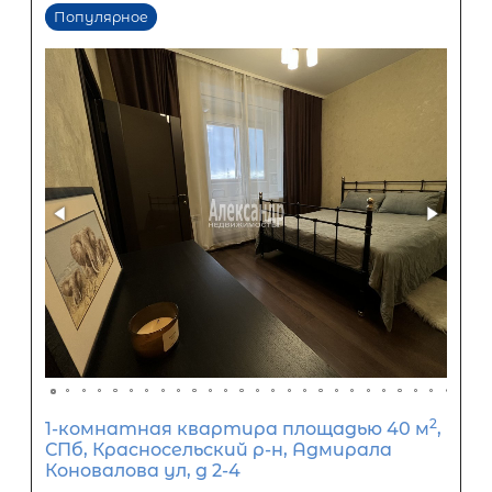
3 560 000
₽
8 900 000
₽
Первый взнос
5 340 000
₽
Задать вопрос
Отправить заявку
ООО «АЛЕКСАНДР-НЕДВИЖИМОСТЬ» не является кредитной
организацией. Кредит предоставляется банками-партнерам
носит информационный характер и не является окончатель
точного расчета платежей по кредиту и предоставления и
об условиях кредитования обратитесь к менеджерам нашей 
(Санкт-Петербург ул. Боткинская д. 15 тел. +7(812) 200-4000 )