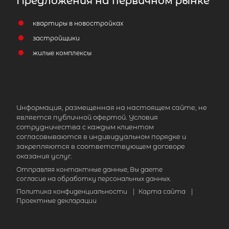
Предложения на первичном рынке
квартиры в новостройках
застройщики
жилые комплексы
2-комнатная квартира площадью 
СПб, Калининский р-н, Граждански
просп, д 104 корп 2
7 500 000
₽
продажа
Информация, размещенная на настоящем сайте, не
является публичной офертой. Условия
Гражданский проспект
Калининский 
сотрудничества с каждым клиентом
согласовываются в индивидуальном порядке и
закрепляются в соответствующем договоре
Площадь кухни
оказания услуг.
Жилая площадь
Отправляя контактные данные, Вы даете
согласие на обработку персональных данных.
Политика конфиденциальности
|
Карта сайта
|
Проектные декларации