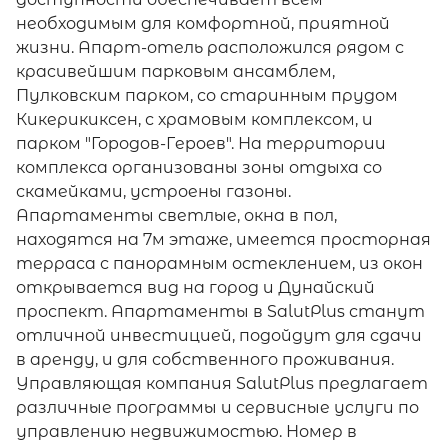
необходимым для комфортной, приятной
жизни. Апарт-отель расположился рядoм с
краcивейшим паpковым ансамблем,
Пулковским парком, со старинным прудом
Кикерикиксен, с храмовым комплексом, и
парком "Гоpодoв-Гepoев". На территории
комплекса организованы зоны отдыха со
скамейками, устроены газоны.
Апартаменты светлые, окна в пол,
находятся на 7м этаже, имеется просторная
терраса с панорамным остеклением, из окон
открывается вид на город и Дунайский
проспект. Апартаменты в SаlutРlus станут
отличной инвестицией, подойдут для сдачи
в аренду, и для собственного проживания.
Управляющая компания SаlutРlus предлагает
различные программы и сервисные услуги по
управлению недвижимостью. Номер в