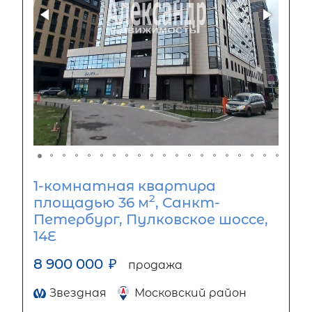
1-комнатная квартира
2
площадью 36 м
, Санкт-
Петербург, Пулковское шоссе,
14Е
8 900 000
₽
продажа
Звездная
Московский район