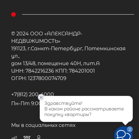
© 2024 ООО «АЛЕКСАНДР-
НЕДВИЖИМОСТЬ»
191123, г.Санкт-Петербург, Потемкинская
ул.,
дом 13/48, помещение 40Н, лит.А
ИНН: 7842216236 КПП: 784201001
ОГРН: 1237800074709
+7(812) 200-4000
Пн-Пт 9:00 - 22:00, Сб-Вс 10:00-20:00
Здравствуйте!
В каком районе рассматриваете 
покупку квартиры?
Мы в социальных сетях
2