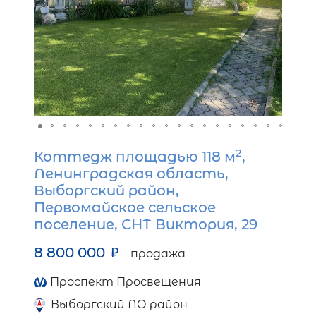
2
Коттедж площадью 118 м
,
Ленинградская область,
Выборгский район,
Первомайское сельское
поселение, СНТ Виктория, 29
8 800 000
₽
продажа
Проспект Просвещения
Выборгский ЛО район