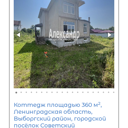
2
Коттедж площадью 360 м
,
Ленинградская область,
Выборгский район, городской
посёлок Советский