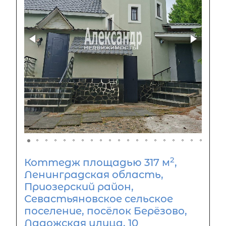
2
Коттедж площадью 317 м
,
Ленинградская область,
Приозерский район,
Севастьяновское сельское
поселение, посёлок Берёзово,
Ладожская улица, 10