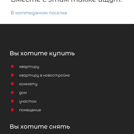
В коттеджном поселке
Вы хотите купить
квартиру
квартиру в новостройке
комнату
дом
участок
помещение
Вы хотите снять