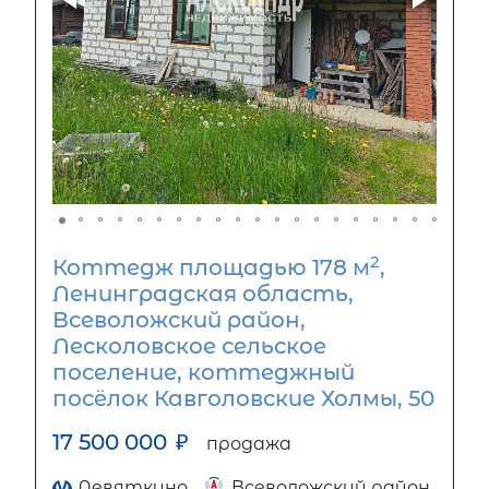
2
Коттедж площадью 178 м
,
Ленинградская область,
Всеволожский район,
Лесколовское сельское
поселение, коттеджный
посёлок Кавголовские Холмы, 50
17 500 000
₽
продажа
Девяткино
Всеволожский район