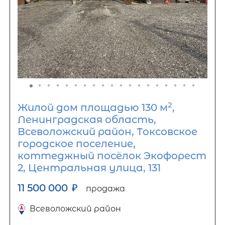
2
Жилой дом площадью 130 м
,
Ленинградская область,
Всеволожский район, Токсовское
городское поселение,
коттеджный посёлок Экофорест
2, Центральная улица, 131
11 500 000
₽
продажа
Всеволожский район