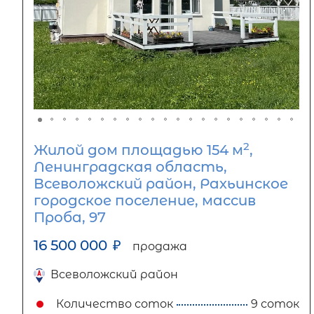
2
Жилой дом площадью 154 м
,
Ленинградская область,
Всеволожский район, Рахьинское
городское поселение, массив
Проба, 97
16 500 000
₽
продажа
Всеволожский район
Количество соток
9 соток