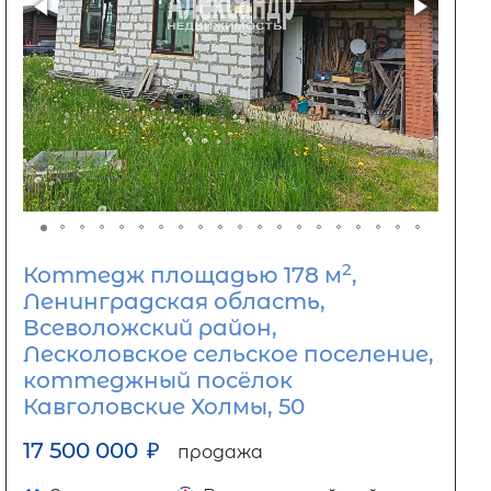
2
Коттедж площадью 178 м
,
Ленинградская область,
Всеволожский район,
Лесколовское сельское поселение,
коттеджный посёлок
Кавголовские Холмы, 50
17 500 000
₽
продажа