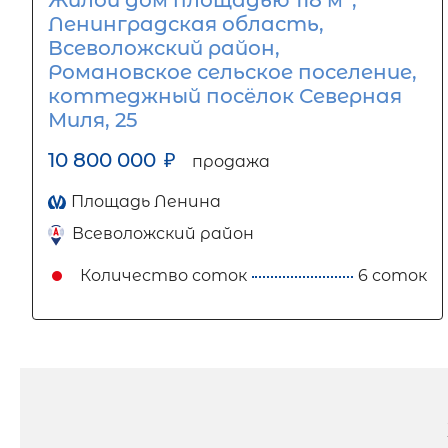
Жилой дом площадью 118 м
,
Ленинградская область,
Всеволожский район,
Романовское сельское поселение,
коттеджный посёлок Северная
Миля, 25
10 800 000
₽
продажа
Площадь Ленина
Всеволожский район
Количество соток
6 соток