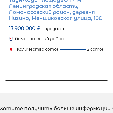
Таун-хаус площадью 114 м
,
Ленинградская область,
Ломоносовский район, деревня
Низино, Меншиковская улица, 10Е
13 900 000
₽
продажа
Ломоносовский район
Количество соток
2 соток
Хотите получить больше информации