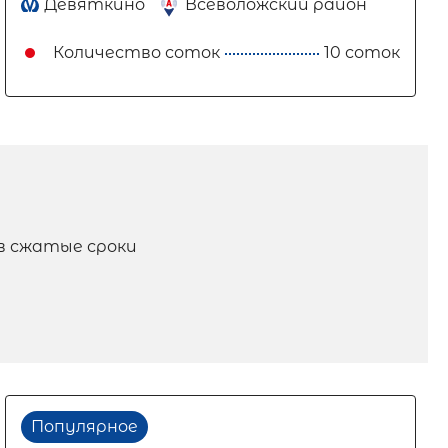
Девяткино
Всеволожский район
Количество соток
10 соток
в сжатые сроки
Популярное