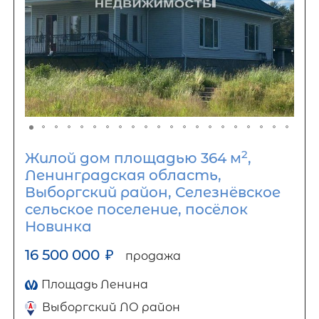
2
Жилой дом площадью 364 м
,
Ленинградская область,
Выборгский район, Селезнёвское
сельское поселение, посёлок
Новинка
16 500 000
₽
продажа
Площадь Ленина
Выборгский ЛО район