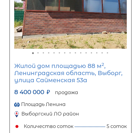
2
Жилой дом площадью 88 м
,
Ленинградская область, Выборг,
улица Сайменская 53а
8 400 000
₽
продажа
Площадь Ленина
Выборгский ЛО район
Количество соток
5 соток