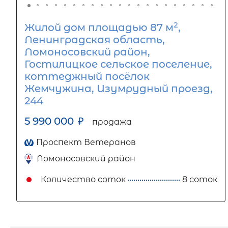
2
Жилой дом площадью 87 м
,
Ленинградская область,
Ломоносовский район,
Гостилицкое сельское поселение,
коттеджный посёлок
Жемчужина, Изумрудный проезд,
244
5 990 000
₽
продажа
Проспект Ветеранов
Ломоносовский район
Количество соток
8 соток