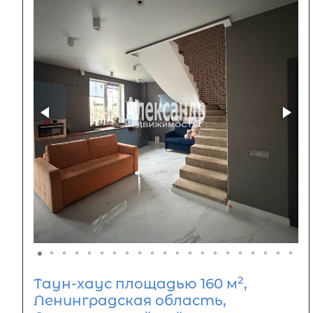
2
Таун-хаус площадью 160 м
,
Ленинградская область,