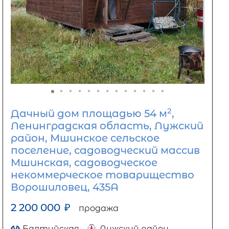
2
Дачный дом площадью 54 м
,
Ленинградская область, Лужский
район, Мшинское сельское
поселение, садоводческий массив
Мшинская, садоводческое
некоммерческое товарищество
Ворошиловец, 435А
2 200 000
₽
продажа
Балтийская
Лужский район