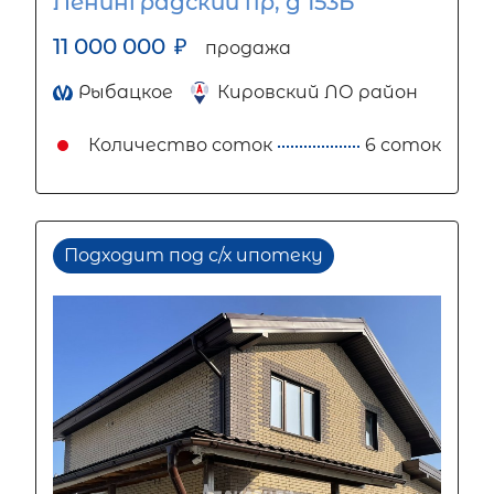
Ленинградский пр, д 153Б
11 000 000
₽
продажа
Рыбацкое
Кировский ЛО район
Количество соток
6 соток
Подходит под с/х ипотеку