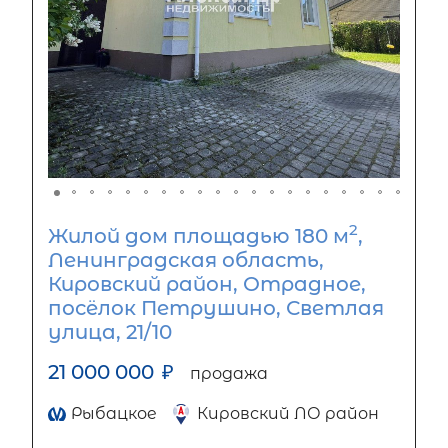
2
Жилой дом площадью 180 м
,
Ленинградская область,
Кировский район, Отрадное,
посёлок Петрушино, Светлая
улица, 21/10
21 000 000
₽
продажа
Рыбацкое
Кировский ЛО район