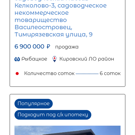
Келколово-3, садоводческое
некоммерческое
товарищество
Василеостровец,
Тимирязевская улица, 9
6 900 000
₽
продажа
Рыбацкое
Кировский ЛО район
Количество соток
6 соток
Популярное
Подходит под с/х ипотеку