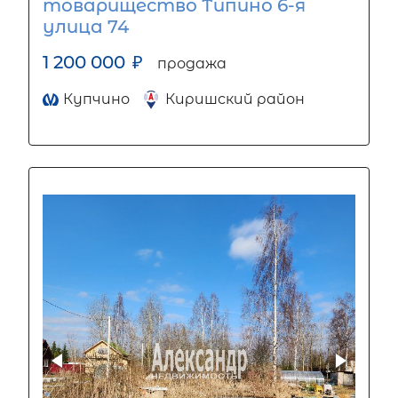
товарищество Типино 6-я
улица 74
1 200 000
₽
продажа
Купчино
Киришский район