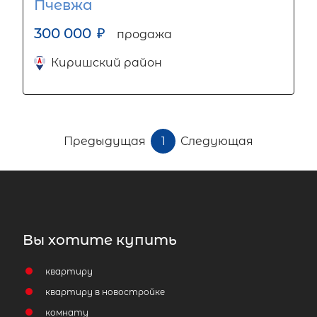
Пчевжа
300 000
₽
продажа
Киришский район
Предыдущая
1
Следующая
Вы хотите купить
квартиру
квартиру в новостройке
комнату