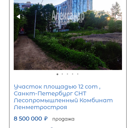
Участок площадью 12 сот ,
Санкт-Петербург СНТ
Лесопромышленный Комбинат
Ленметростроя
8 500 000
₽
продажа