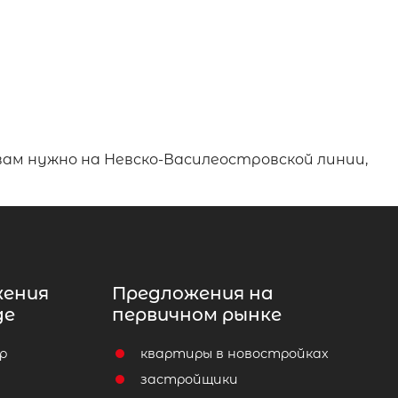
 вам нужно на Невско-Василеостровской линии,
жения
Предложения на
де
первичном рынке
р
квартиры в новостройках
т
застройщики