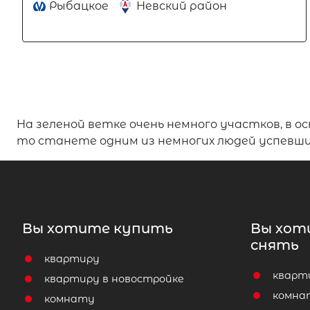
Рыбацкое
Невский район
На зеленой ветке очень немного участков, в о
то станете одним из немногих людей успевши
Вы хотите купить
Вы хот
снять
квартиру
кварт
квартиру в новостройке
комна
комнату