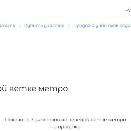
+7
имость
Купить участок
Продажа участков рядо
ой ветке метро
Показано
7 участков на зеленой ветке метро
на продажу