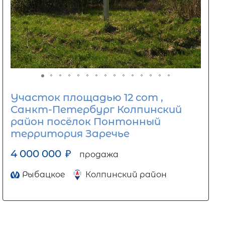
Участок площадью 12 сот ,
Санкт-Петербург Колпинский
район посёлок Понтонный
территория Заречье
4 000 000
₽
продажа
Рыбацкое
Колпинский район