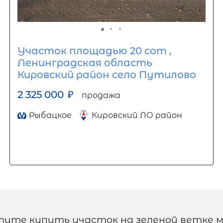
Участок площадью 20 сот ,
Ленинградская область
Кировский район село Путилово
2 325 000
₽
продажа
Рыбацкое
Кировский ЛО район
тите купить участок на зеленой ветке 