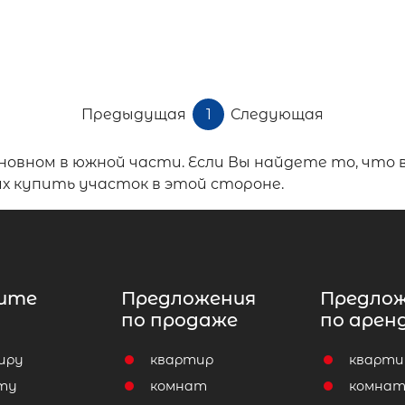
Предыдущая
1
Следующая
сновном в южной части. Если Вы найдете то, что
х купить участок в этой стороне.
ите
Предложения
Предло
по продаже
по арен
иру
квартир
кварти
ту
комнат
комна