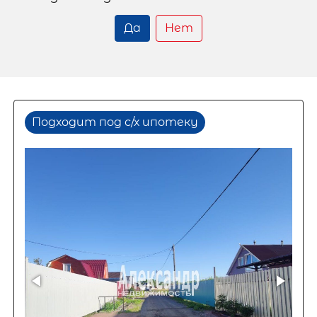
Да
Нет
Подходит под с/х ипотеку