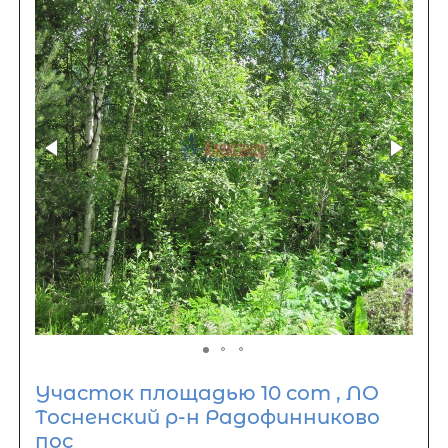
Участок площадью 10 сот , ЛО
Тосненский р-н Радофинниково
пос