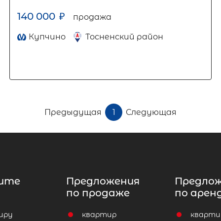
140 000
₽
продажа
Купчино
Тосненский район
Предыдущая
1
Следующая
ите
Предложения
Предло
по продаже
по арен
иру
квартир
кварти