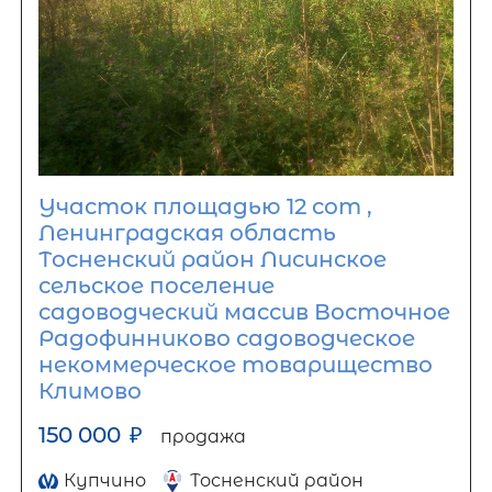
Участок площадью 12 сот ,
Ленинградская область
Тосненский район Лисинское
сельское поселение
садоводческий массив Восточное
Радофинниково садоводческое
некоммерческое товарищество
Климово
150 000
₽
продажа
Купчино
Тосненский район