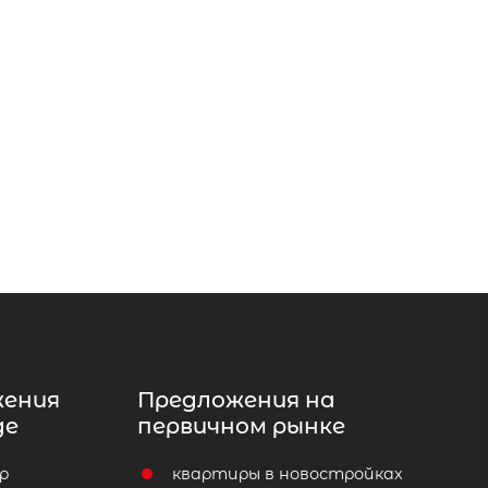
жения
Предложения на
де
первичном рынке
р
квартиры в новостройках