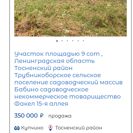
Участок площадью 9 сот ,
Ленинградская область
Тосненский район
Трубникоборское сельское
поселение садоводческий массив
Бабино садоводческое
некоммерческое товарищество
Факел 15-я аллея
350 000
₽
продажа
Купчино
Тосненский район