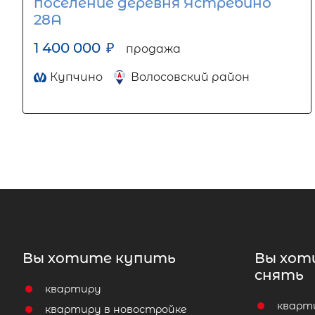
поселение деревня Ястребино
28А
1 400 000
₽
продажа
Купчино
Волосовский район
Вы хотите купить
Вы хот
снять
квартиру
кварт
квартиру в новостройке