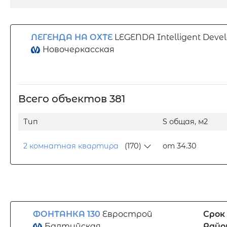
ЛЕГЕНДА НА ОХТЕ
LEGENDA Intelligent Deve
Новочеркасская
Всего объектов 381
Тип
S общая, м2
2 комнатная квартира
(170)
от 34.30
ФОНТАНКА 130
Еврострой
Срок
Балтийская
Райо