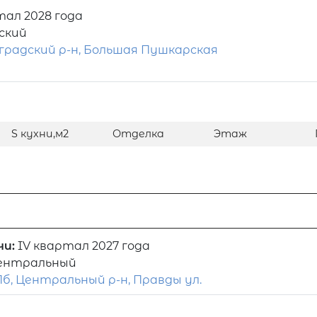
тал 2028 года
ский
градский р-н, Большая Пушкарская
S кухни,м2
Отделка
Этаж
чи:
IV квартал 2027 года
ентральный
б, Центральный р-н, Правды ул.