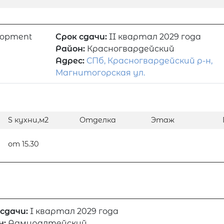
lopment
Срок сдачи:
II квартал 2029 года
Район:
Красногвардейский
Адрес:
СПб, Красногвардейский р-н,
Магнитогорская ул.
S кухни,м2
Отделка
Этаж
от 15.30
 сдачи:
I квартал 2029 года
н:
Адмиралтейский