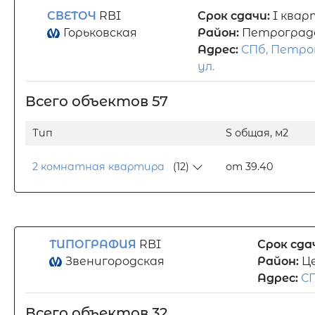
СВЕТОЧ
RBI
Срок сдачи:
I квар
Горьковская
Район:
Петроград
Адрес:
СПб, Петро
ул.
Всего объектов 57
Тип
S общая, м2
2 комнатная квартира
(12)
от 39.40
ТИПОГРАФИЯ
RBI
Срок сда
Звенигородская
Район:
Ц
Адрес:
СП
Всего объектов 32