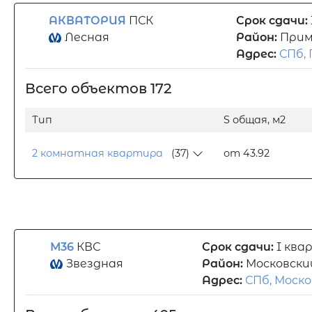
АКВАТОРИЯ
ПСК
Срок сдачи:
Лесная
Район:
Прим
Адрес:
СПб, 
Всего объектов 172
Тип
S общая, м2
2 комнатная квартира
(37)
от 43.92
М36
КВС
Срок сдачи:
I ква
Звездная
Район:
Московски
Адрес:
СПб, Моско