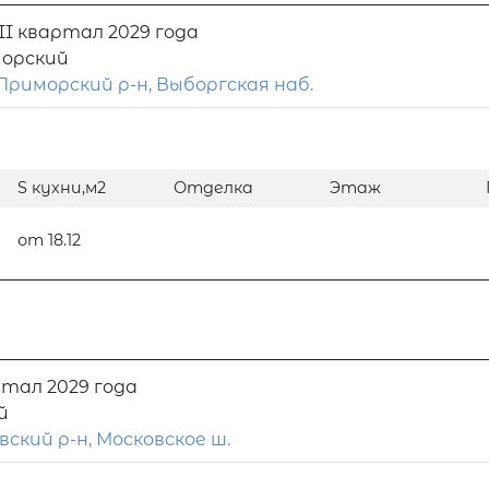
II квартал 2029 года
орский
Приморский р-н, Выборгская наб.
S кухни,м2
Отделка
Этаж
от 18.12
ртал 2029 года
й
вский р-н, Московское ш.