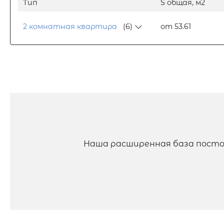
Тип
S общая, м2
2 комнатная квартира
(6)
от 53.61
Наша расширенная база посто