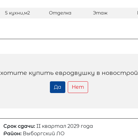
S кухни,м2
Отделка
Этаж
 хотите купить евродвушку в новострой
Да
Нет
Срок сдачи:
II квартал 2029 года
Район:
Выборгский ЛО