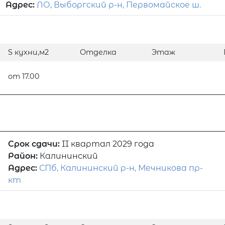
Адрес:
ЛО, Выборгский р-н, Первомайское ш.
S кухни,м2
Отделка
Этаж
от 17.00
Срок сдачи:
II квартал 2029 года
Район:
Калининский
Адрес:
СПб, Калининский р-н, Мечникова пр-
кт