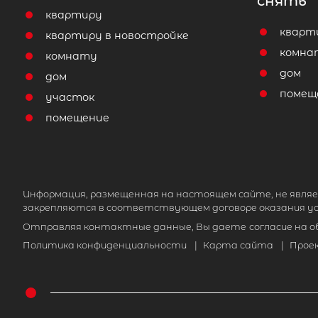
снять
квартиру
кварт
квартиру в новостройке
комна
комнату
дом
дом
помещ
участок
помещение
Информация, размещенная на настоящем сайте, не являе
закрепляются в соответствующем договоре оказания ус
Отправляя контактные данные, Вы даете
согласие на 
Политика конфиденциальности
|
Карта сайта
|
Прое