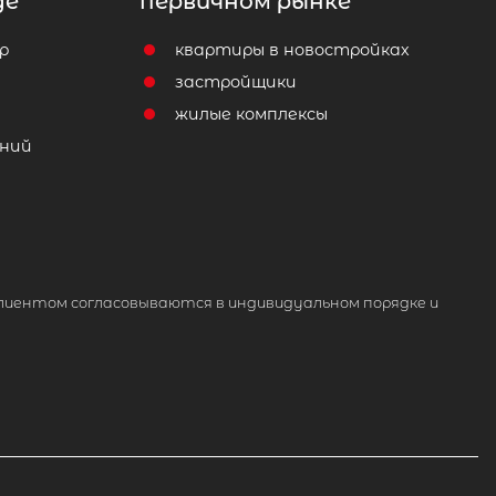
де
первичном рынке
р
квартиры в новостройках
т
застройщики
жилые комплексы
ний
лиентом согласовываются в индивидуальном порядке и