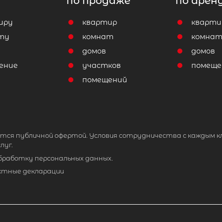
по продаже
по арен
иру
квартир
кварти
ту
комнат
комна
домов
домов
ение
участков
помеще
помещений
тся публичной офертой. Условия сотрудничества с каждым к
луг.
обработку персональных данных.
ктные декларации