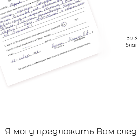
За 
бла
Я могу предложить Вам сле