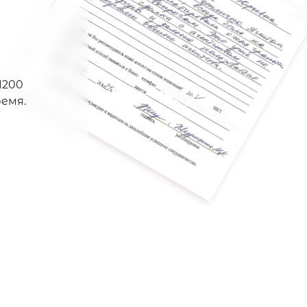
1200
емя.