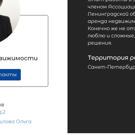
членом Ассоциац
Ленинградской об
аренда недвижим
Конечно же не от
люблю и сложны
решения.
Территория 
движимости
Санкт-Петербург
нтакты
ов
д.2
лова Ольга