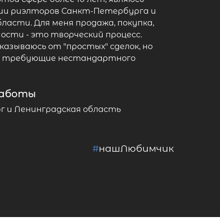
ии риэлторов Санкт-Петербурга и
ласти. Для меня продажа, покупка,
ости - это творческий процесс.
казываюсь от "простых" сделок, но
е, требующие нестандартного
работы
 и Ленинградская область
#
нашЛюбимчик