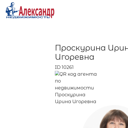
Проскурина Ири
Игоревна
ID 10261