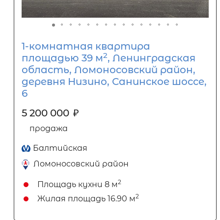
1-комнатная квартира
2
площадью 39 м
, Ленинградская
область, Ломоносовский район,
деревня Низино, Санинское шоссе,
6
5 200 000
₽
продажа
Балтийская
Ломоносовский район
2
Площадь кухни
8 м
2
Жилая площадь
16.90 м