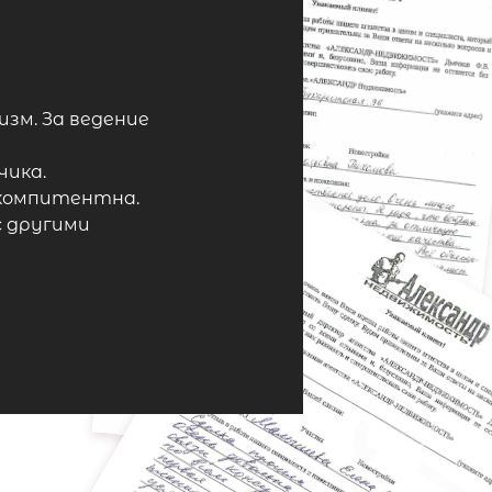
изм. За ведение
чика.
 компитентна.
с другими