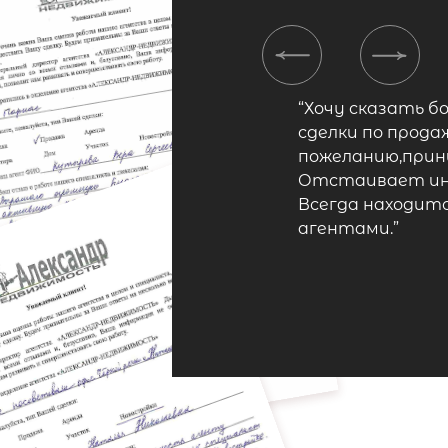
Previous
Next
“Хочу сказать б
сделки по прода
пожеланию,прини
Отстаивает инт
Всегда находитс
агентами.”