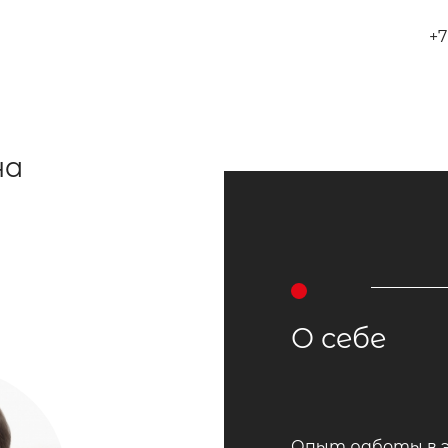
+7
на
О себе
Опыт работы в эт