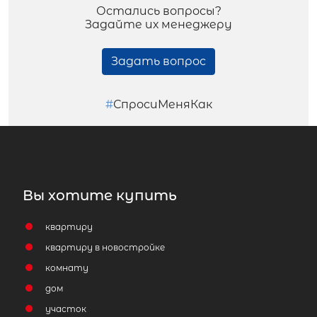
Остались вопросы?
Задайте их менеджеру
Задать вопрос
#
СпросиМеняКак
Вы хотите купить
квартиру
квартиру в новостройке
комнату
дом
участок