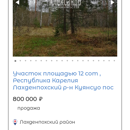
Участок площадью 12 сот ,
Республика Карелия
Лахденпохский р-н Куянсуо пос
800 000
₽
продажа
Лахденпохский район