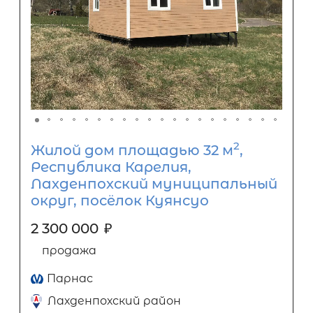
2
Жилой дом площадью 32 м
,
Республика Карелия,
Лахденпохский муниципальный
округ, посёлок Куянсуо
2 300 000
₽
продажа
Парнас
Лахденпохский район