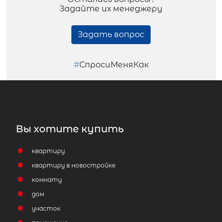
Задайте их менеджеру
Задать вопрос
#
СпросиМеняКак
Вы хотите купить
квартиру
квартиру в новостройке
комнату
дом
участок