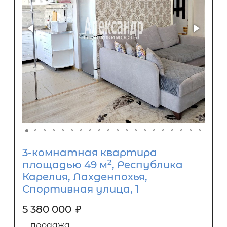
3-комнатная квартира
2
площадью 49 м
, Республика
Карелия, Лахденпохья,
Спортивная улица, 1
5 380 000
₽
продажа