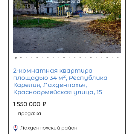
2-комнатная квартира
2
площадью 34 м
, Республика
Карелия, Лахденпохья,
Красноармейская улица, 15
1 550 000
₽
продажа
Лахденпохский район