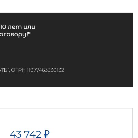
10 лет или
говору!*
", ОГРН 11977463330132
43 742
₽