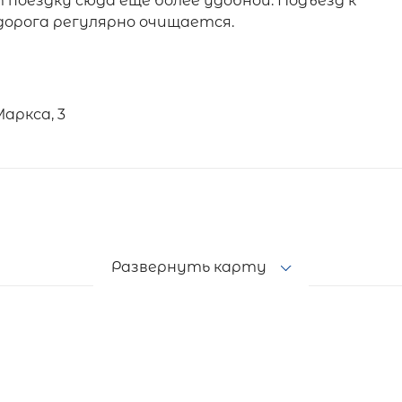
 поездку сюда ещё более удобной. Подъезд к
дорога регулярно очищается.
аркса, 3
Развернуть карту