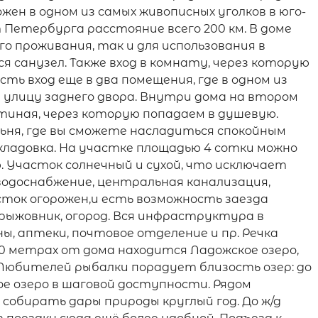
жен в одном из самых живописных уголков в юго-
Петербурга расстояние всего 200 км. В доме
го проживания, так и для использования в
я санузел. Также вход в комнату, через которую
ть вход еще в два помещения, где в одном из
а улицу заднего двора. Внутри дома на втором
тиная, через которую попадаем в душевую.
льня, где вы сможете насладиться спокойным
кладовка. На участке площадью 4 сотки можно
. Участок солнечный и сухой, что исключает
водоснабжение, центральная канализация,
сток огорожен,и есть возможность заезда
рыжовник, огород. Вся инфраструктура в
ы, аптеки, почтовое отделение и пр. Речка
0 метрах от дома находится Ладожское озеро,
 Любителей рыбалки порадует близость озер: до
ое озеро в шаговой доступности. Рядом
собирать дары природы круглый год. До ж/д