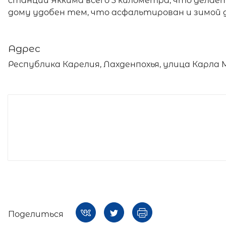
станции Яккима всего 3 километра, что делает
дому удобен тем, что асфальтирован и зимой 
Адрес
Республика Карелия, Лахденпохья, улица Карла М
Поделиться