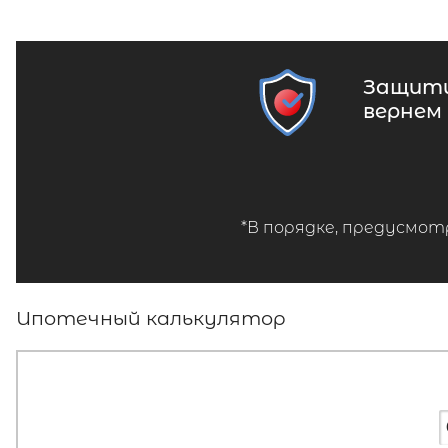
Защити
вернем
*В порядке, предусмот
Ипотечный калькулятор