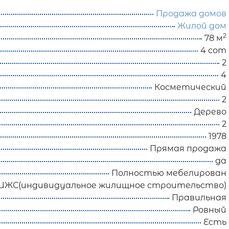
Продажа домов
Жилой дом
2
78 м
4 сот
2
4
Косметический
2
Дерево
2
1978
Прямая продажа
да
Полностью мебелирован
ИЖС(индивидуальное жилищное строительство)
Правильная
Ровный
Есть