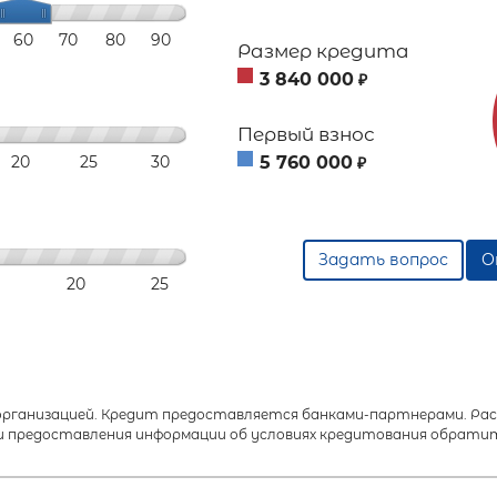
60
70
80
90
Размер кредита
3 840 000
₽
Первый взнос
20
25
30
5 760 000
₽
Задать вопрос
О
20
25
анизацией. Кредит предоставляется банками-партнерами. Расч
 предоставления информации об условиях кредитования обратит