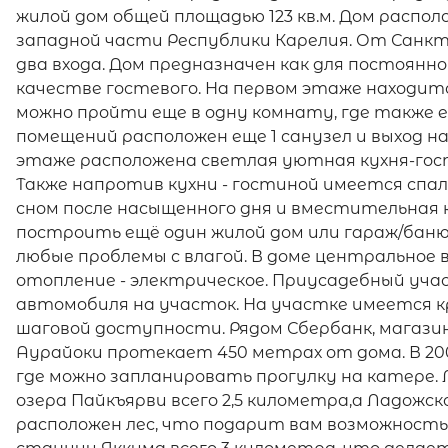
жилой дом общей площадью 123 кв.м. Дом располо
западной части Республики Карелия. От Санкт 
два входа. Дом предназначен как для постоянно
качестве гостевого. На первом этаже находитс
можно пройти еще в одну комнату, где также ес
помещений расположен еще 1 санузел и выход н
этаже расположена светлая уютная кухня-гос
Также напротив кухни - гостиной имеется спа
сном после насыщенного дня и вместительная 
построить ещё один жилой дом или гараж/баню
любые проблемы с влагой. В доме центральное 
отопление - электрическое. Приусадебный уча
автомобиля на участок. На участке имеется к
шаговой доступности. Рядом Сбербанк, магазин
Аурайоки протекает 450 метрах от дома. В 20
где можно запланировать прогулку на катере.
озера Пайкъярви всего 2,5 километра,а Ладожск
расположен лес, что подарит вам возможность 