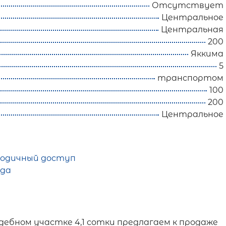
Отсутствует
Центральное
Центральная
200
Яккима
5
транспортом
100
200
Центральное
годичный доступ
да
адебном участке 4,1 сотки предлагаем к продаже