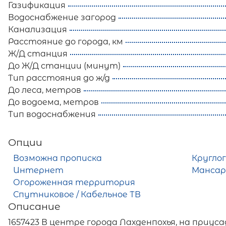
Газификация
Водоснабжение загород
Канализация
Расстояние до города, км
Ж/Д станция
До Ж/Д станции (минут)
Тип расстояния до ж/д
До леса, метров
До водоема, метров
Тип водоснабжения
Опции
Возможна прописка
Кругло
Интернет
Мансар
Огороженная территория
Спутниковое / Кабельное ТВ
Описание
1657423 В центре города Лахденпохья, на приус