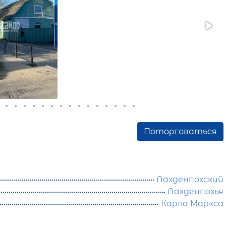
Поторговаться
Лахденпохский
Лахденпохья
Карла Маркса