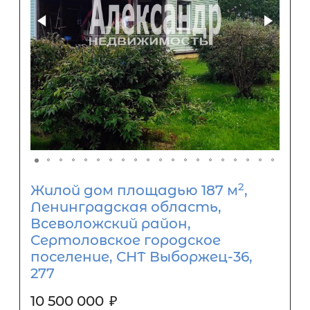
2
Жилой дом площадью 187 м
,
Ленинградская область,
Всеволожский район,
Сертоловское городское
поселение, СНТ Выборжец-36,
277
10 500 000
₽