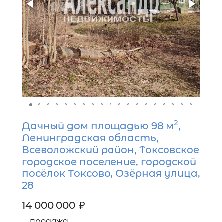
2
Дачный дом площадью 98 м
,
Ленинградская область,
Всеволожский район, Токсовское
городское поселение, городской
посёлок Токсово, Озёрная улица,
28
14 000 000
₽
продажа