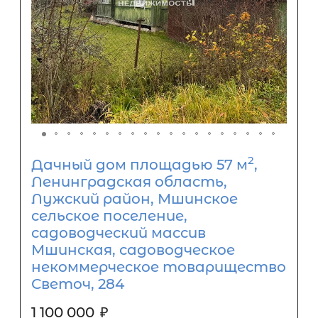
2
Дачный дом площадью 57 м
,
Ленинградская область,
Лужский район, Мшинское
сельское поселение,
садоводческий массив
Мшинская, садоводческое
некоммерческое товарищество
Светоч, 284
1 100 000
₽