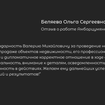
Беляева Ольга Сергеевна,
Отзыв о работе Амбарцумяна
одарность Валерию Михайловичу за проведение 
-продаже объектов недвижимости, его профессион
 и дипломатичное корректное отношение в ходе
альность, внимание к деталям, осведомленнос
нность в действиях. Желаем ему дальнейших успе
ий и результатов!”