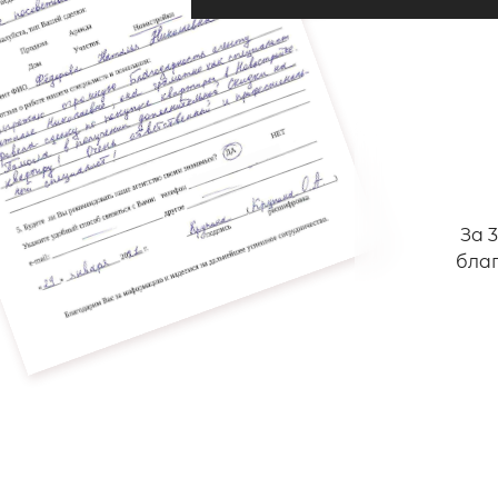
За 
бла