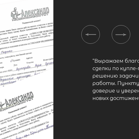
Previous
Next
“Выражаем благ
сделки по купле
решению задачи
работы. Пункту
доверие и увере
новых достижен