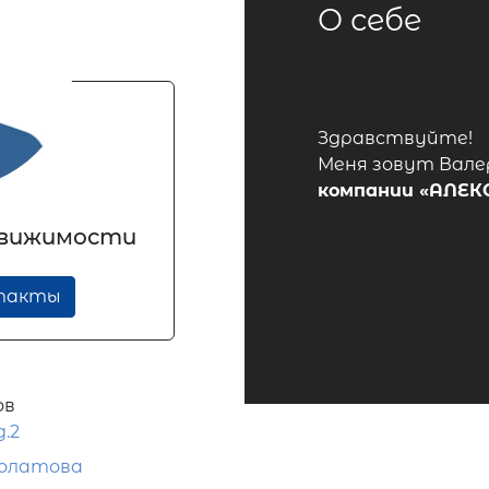
О себе
Здравствуйте!
Меня зовут Вале
компании
«АЛЕК
движимости
нтакты
ов
д.2
олатова