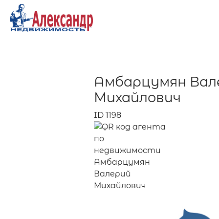
Амбарцумян Вал
Михайлович
ID 1198