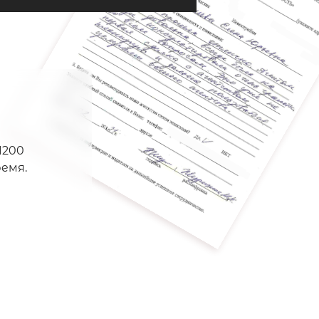
1200
емя.