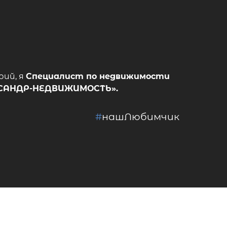
рий, я
Специалист по недвижимости
САНДР-НЕДВИЖИМОСТЬ»
.
#
нашЛюбимчик