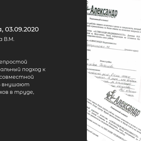
 03.09.2020
 В.М.
непростой
альный подход к
 совместной
ть внушают
хов в труде,