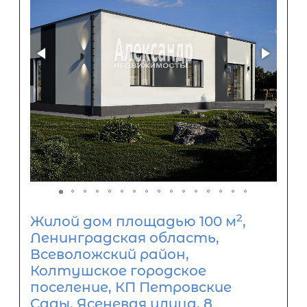
2
Жилой дом площадью 100 м
,
Ленинградская область,
Всеволожский район,
Колтушское городское
поселение, КП Петровские
Сады, Ясеневая улица, 8