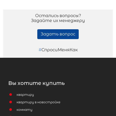
Остались вопросы?
Задайте их менеджеру
Задать вопрос
#
СпросиМеняКак
Вы хотите купить
квартиру
квартиру в новостройке
комнату