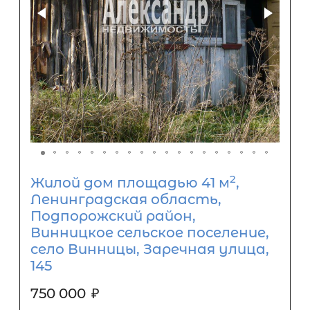
2
Жилой дом площадью 41 м
,
Ленинградская область,
Подпорожский район,
Винницкое сельское поселение,
село Винницы, Заречная улица,
145
750 000
₽