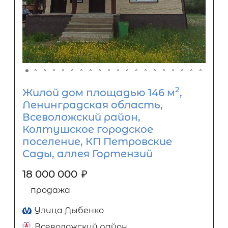
2
Жилой дом площадью 146 м
,
Ленинградская область,
Всеволожский район,
Колтушское городское
поселение, КП Петровские
Сады, аллея Гортензий
18 000 000
₽
продажа
Улица Дыбенко
Всеволожский район