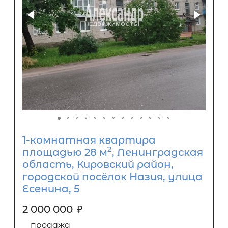
1-комнатная квартира
2
площадью 28 м
, Ленинградская
область, Кировский район,
городской посёлок Назия, улица
Есенина, 5
2 000 000
₽
продажа