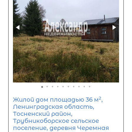
2
Жилой дом площадью 36 м
,
Ленинградская область,
Тосненский район,
Трубникоборское сельское
поселение, деревня Черемная