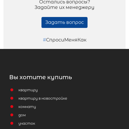
Остались вопросы?
Задайте их менеджеру
Задать вопрос
#
СпросиМеняКак
Вы хотите купить
квартиру
квартиру в новостройке
комнату
дом
участок