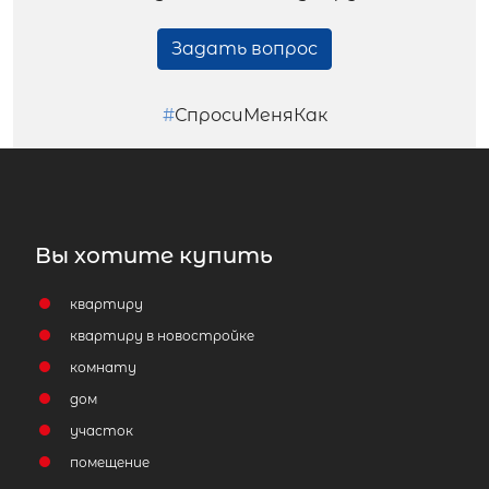
Задать вопрос
#
СпросиМеняКак
Вы хотите купить
квартиру
квартиру в новостройке
комнату
дом
участок
помещение