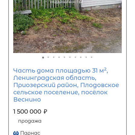
2
Часть дома площадью 31 м
,
Ленинградская область,
Приозерский район, Плодовское
сельское поселение, посёлок
Веснино
1 500 000
₽
продажа
Парнас