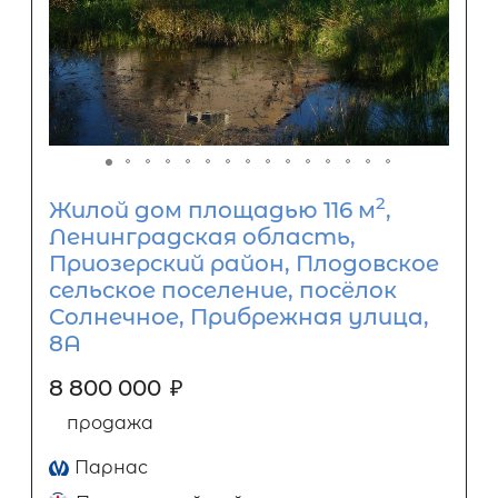
2
Жилой дом площадью 116 м
,
Ленинградская область,
Приозерский район, Плодовское
сельское поселение, посёлок
Солнечное, Прибрежная улица,
8А
8 800 000
₽
продажа
Парнас