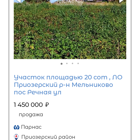
Участок площадью 20 сот , ЛО
Приозерский р-н Мельниково
пос Речная ул
1 450 000
₽
продажа
Парнас
Приозерский район