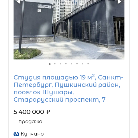
2
Студия площадью 19 м
, Санкт-
Петербург, Пушкинский район,
посёлок Шушары,
Старорусский проспект, 7
5 400 000
₽
продажа
Купчино