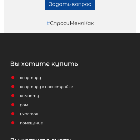
Задать вопрос
#
СпросиМеняКак
Вы хотите купить
квартиру
квартиру в новостройке
комнату
дом
участок
помещение