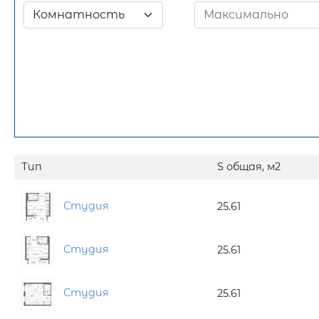
Комнатность
Тип
S общая, м2
Студия
25.61
Студия
25.61
Студия
25.61