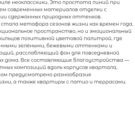
иле неокласскики. Это простота линий при
ием современных материалов отделки с
нии сдержанных природных оттенков.
 стала метафора сезонов жизни как времен года.
кциональное пространство, но и эмоциональный
жильцов позитивной цветовой палитрой, где
ёнными зелёными, бежевыми оттенками и
щий, расслабляющий фон для повседневной
их дома. Все составляющие благоустройства —
ных композиций вдоль корпусов квартала,
том предусмотрено разнообразие
изни, а также квартиры с патио и террасами.