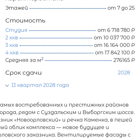
Этажей
от 7 до 25
Стоимость
Студия
от 6 718 780 Р
2 ккв
от 10 037 700 Р
3 ккв
от 16 164 000 Р
4 ккв
от 17 842 100 Р
2
Средняя за м
276165 Р
Срок сдачи
2028
II квартал 2028 года
 самых востребованных и престижных районов
рода, рядом с Суздальским и Выборгским шоссе.
зник «Новоорловский» и речка Каменка, в пешей
й облик комплекса — новое будущее и
ловского заказника. Вентилируемые фасады с