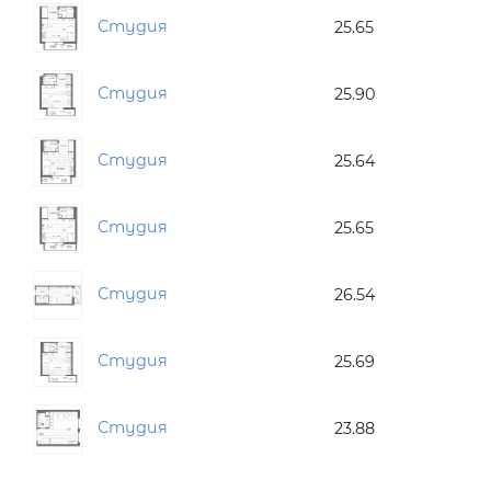
Студия
25.65
Студия
25.90
Студия
25.64
Студия
25.65
Студия
26.54
Студия
25.69
Студия
23.88