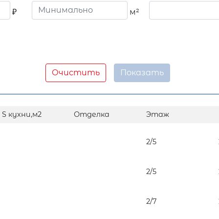
₽
м²
Очистить
S кухни,м2
Отделка
Этаж
2/5
2/5
2/7