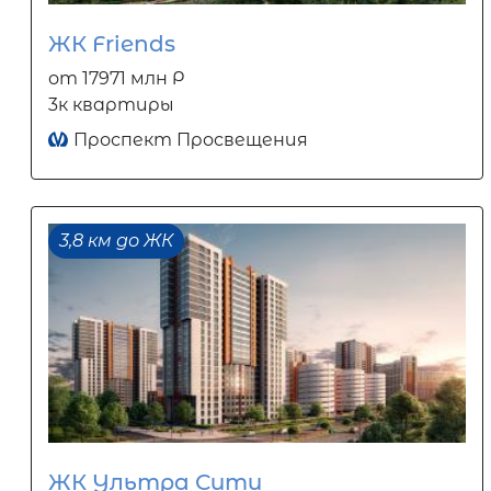
ЖК Friends
от 17971 млн Р
3к квартиры
Проспект Просвещения
3,8 км до ЖК
ЖК Ультра Сити