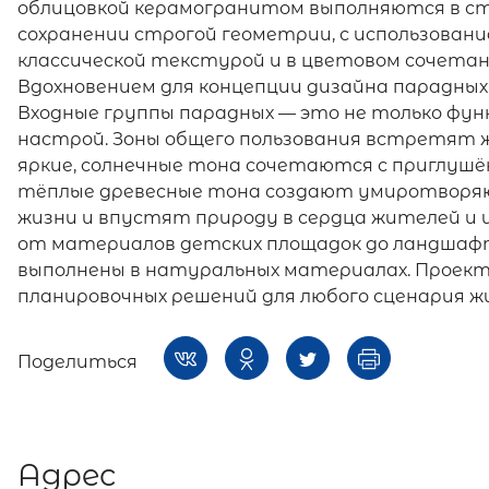
облицовкой керамогранитом выполняются в ст
сохранении строгой геометрии, с использован
классической текстурой и в цветовом сочета
Вдохновением для концепции дизайна парадных
Входные группы парадных — это не только фун
настрой. Зоны общего пользования встретят 
яркие, солнечные тона сочетаются с приглуш
тёплые древесные тона создают умиротворяю
жизни и впустят природу в сердца жителей и 
от материалов детских площадок до ландшафт
выполнены в натуральных материалах. Проек
планировочных решений для любого сценария ж
Поделиться
Адрес