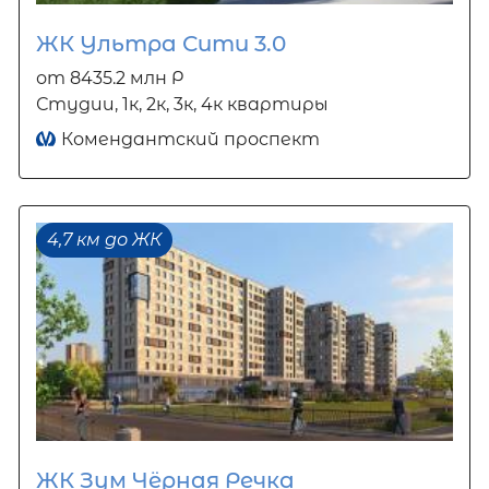
ЖК Ультра Сити 3.0
от 8435.2 млн Р
Студии, 1к, 2к, 3к, 4к квартиры
Комендантский проспект
4,7 км до ЖК
ЖК Зум Чёрная Речка