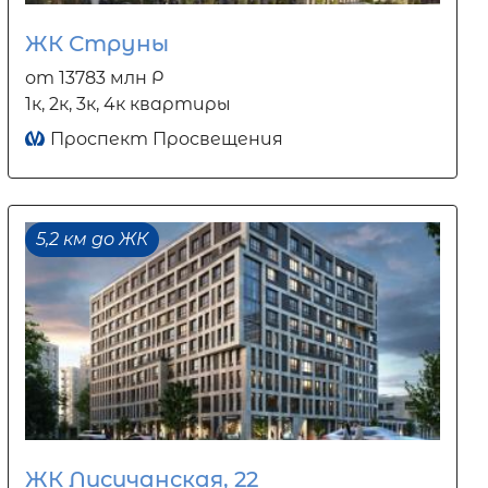
ЖК Струны
от 13783 млн Р
1к, 2к, 3к, 4к квартиры
Проспект Просвещения
5,2 км до ЖК
ЖК Лисичанская, 22