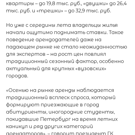
квартиры – до 19,8 тыс. руб., «двушки» до 26,4 
тыс. руб. и «трешки» – до 32,9 тыс. руб.

Но уже с середины лета владельцы жилья 
начали ощутимо поднимать ставки. Такое 
поведение арендодателей даже на 
падающем рынке не стало неожиданностью 
для экспертов – на рост цен повлиял 
традиционный сезонный фактор, особенно 
актуальный для крупных «вузовских» 
городов.

«Осенью на рынке аренды наблюдается 
традиционный всплеск спроса, который 
формируют приезжающие в город 
абитуриенты, иногородние студенты, 
покидавшие Петербург на время летних 
каникул и ряд других категорий 
арендаторов», – говорит президент ГК 