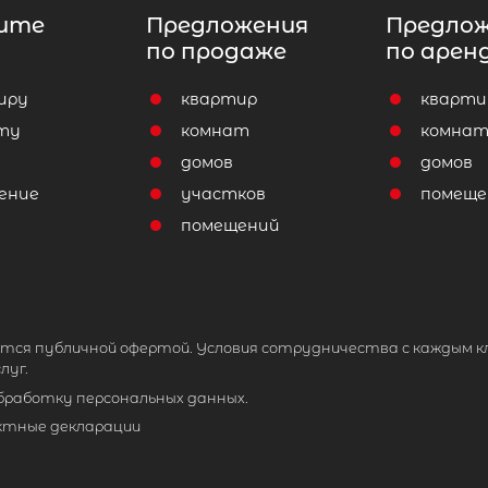
ите
Предложения
Предло
по продаже
по арен
иру
квартир
кварти
ту
комнат
комна
домов
домов
ение
участков
помеще
помещений
тся публичной офертой. Условия сотрудничества с каждым к
луг.
обработку персональных данных.
ктные декларации