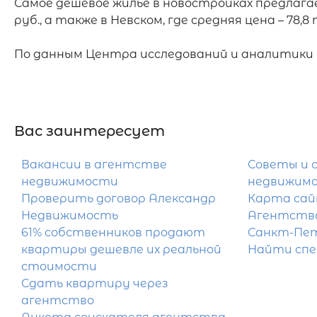
Самое дешевое жилье в новостройках предлага
руб., а также в Невском, где средняя цена – 78,8 ты
По данным Центра исследований и аналитики
Вас заинтересует
Вакансии в агентстве
Советы и 
недвижимости
недвижим
Проверить договор Александр
Карта са
Недвижимость
Агентство
61% собственников продают
Санкт-Пе
квартиры дешевле их реальной
Найти сп
стоимости
Сдать квартиру через
агентство