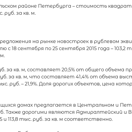
ьском районе Петербурга – стоимость квадратног
уб. за кв. м.

дложения на рынке новостроек в рублевом эквивал
с 18 сентября по 25 сентября 2015 года – 103,2 ты
м.

б. за кв. м, составляет 20,5% от общего объема 
уб. за кв. м, что составляет 41,4% от объема вы
руб. – 21,9%. Доля дорогих объектов, цена которых
ящихся домах предлагается в Центральном и Пет
 руб. Также дорогими являются Адмиралтейский и 
 113,8 тыс. руб. за кв. м соответственно.
