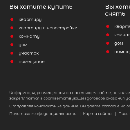
Вы хотите купить
Вы хот
снять
квартиру
кварт
квартиру в новостройке
комна
комнату
дом
дом
помещ
участок
помещение
Информация, размещенная на настоящем сайте, не являе
закрепляются в соответствующем договоре оказания ус
Отправляя контактные данные, Вы даете
согласие на 
Политика конфиденциальности
|
Карта сайта
|
Прое