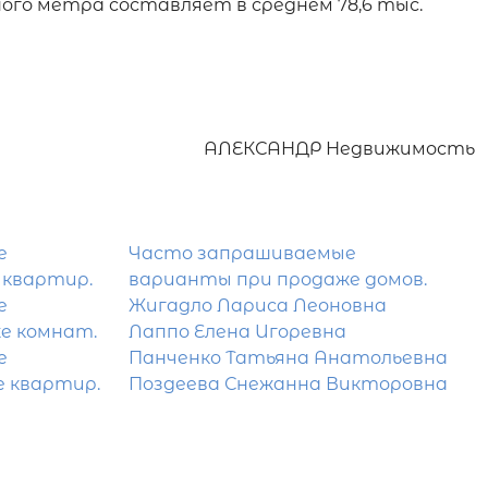
го метра составляет в среднем 78,6 тыс. 
АЛЕКСАНДР Недвижимость
е
Часто запрашиваемые
 квартир.
варианты при продаже домов.
е
Жигадло Лариса Леоновна
е комнат.
Лаппо Елена Игоревна
е
Панченко Татьяна Анатольевна
е квартир.
Поздеева Снежанна Викторовна