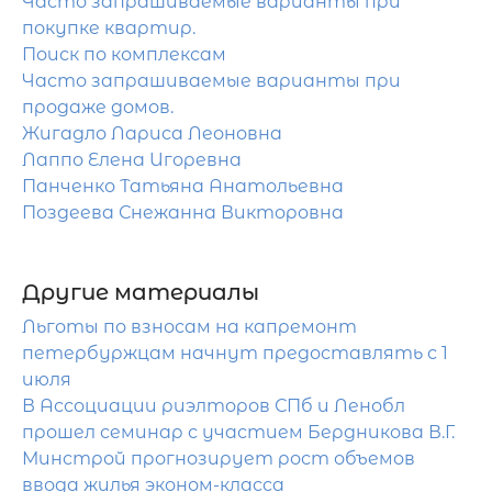
Часто запрашиваемые варианты при
покупке квартир.
Поиск по комплексам
Часто запрашиваемые варианты при
продаже домов.
Жигадло Лариса Леоновна
Лаппо Елена Игоревна
Панченко Татьяна Анатольевна
Поздеева Снежанна Викторовна
Другие материалы
Льготы по взносам на капремонт
петербуржцам начнут предоставлять с 1
июля
В Ассоциации риэлторов СПб и Ленобл
прошел семинар с участием Бердникова В.Г.
Минстрой прогнозирует рост объемов
ввода жилья эконом-класса