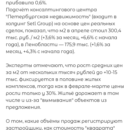
прибавила 0,6%.

Подсчёт консалтингового центра 
"Петербургская недвижимость" (входит в 
холдинг Setl Group) на основе цен реальных 
сделок, показал, что м2 в апреле стоил 300,4 
тыс. руб. / м2 (+3,6% за месяц, +6,6% с начала 
года), в Ленобласти — 175,9 тыс. (+1,6% за 
месяц, +4,3% с начала года).

Эксперты отмечают, что рост средних цен 
за м2 от нескольких тысяч рублей до +10-15 
тыс. фиксируется в половине жилых 
комплексов, тогда как в феврале-марте цены 
росли только у 30%. Жильё дорожает в том 
числе и из-за "вымывания" объектов из 
предложения.

О том, какие объёмы продаж регистрируют 
застройщики, как стоимость "квадрата" 