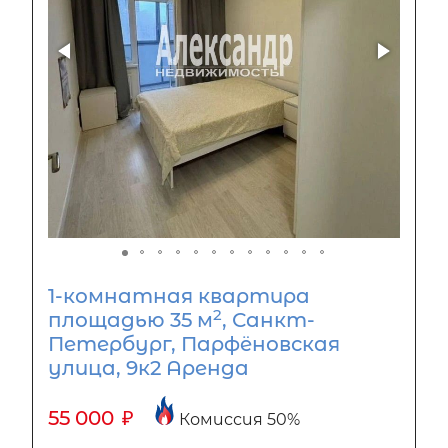
1-комнатная квартира
2
площадью 35 м
, Санкт-
Петербург, Парфёновская
улица, 9к2 Аренда
55 000
₽
Комиссия 50%