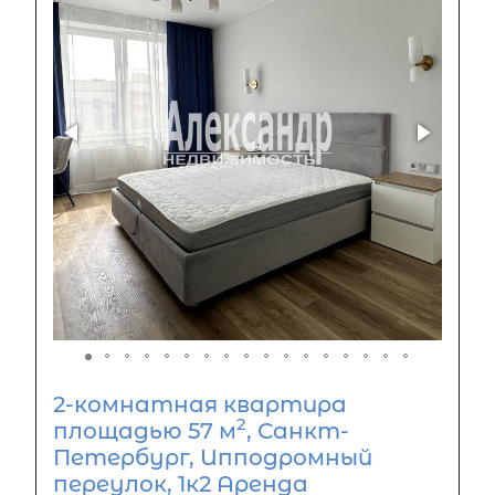
2-комнатная квартира
2
площадью 57 м
, Санкт-
Петербург, Ипподромный
переулок, 1к2 Аренда