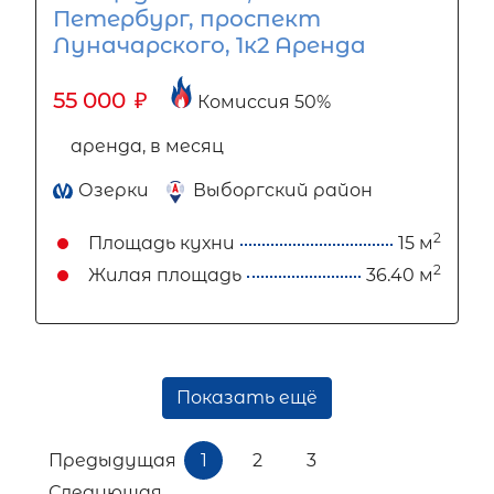
Петербург, проспект
Луначарского, 1к2 Аренда
55 000
₽
Комиссия 50%
аренда, в месяц
Озерки
Выборгский район
2
Площадь кухни
15 м
2
Жилая площадь
36.40 м
Показать ещё
Предыдущая
1
2
3
Следующая