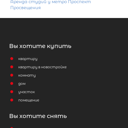
Аренда студий у метро Проспект
Просвещения
Вы хотите купить
квартиру
квартиру в новостройке
комнату
дом
участок
помещение
Вы хотите снять