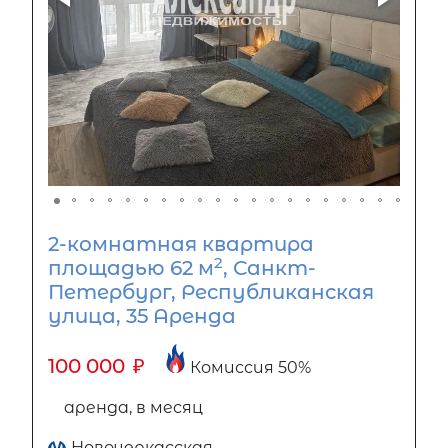
2-комнатная квартира
2
площадью 62 м
, Санкт-
Петербург, Республиканская
улица, 35 Аренда
100 000
₽
Комиссия 50%
аренда, в месяц
Новочеркасская