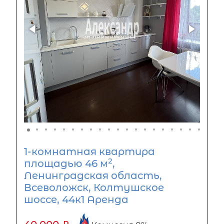
1-комнатная квартира
2
площадью 46 м
,
Ленинградская область,
Всеволожск, Колтушское
шоссе, 44к1 Аренда