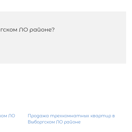
ском ЛО районе?
ком ЛО
Продажа трехкомнатных квартир в
Выборгском ЛО районе