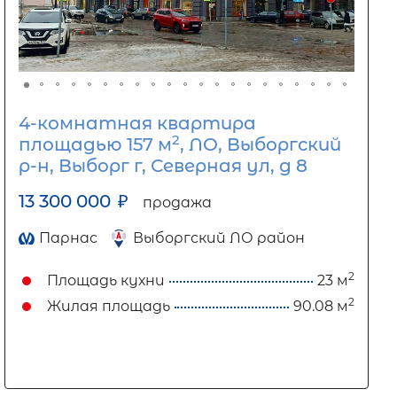
4-комнатная квартира
2
площадью 157 м
, ЛО, Выборгский
р-н, Выборг г, Северная ул, д 8
13 300 000
₽
продажа
Парнас
Выборгский ЛО район
2
Площадь кухни
23 м
2
Жилая площадь
90.08 м