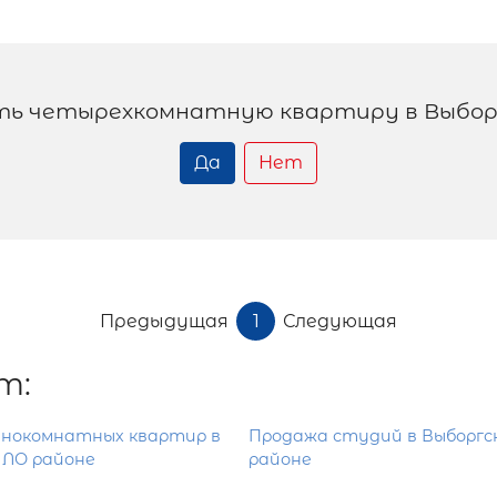
ть четырехкомнатную квартиру в Выборг
Да
Нет
Предыдущая
1
Следующая
т:
днокомнатных квартир в
Продажа студий в Выборгс
 ЛО районе
районе