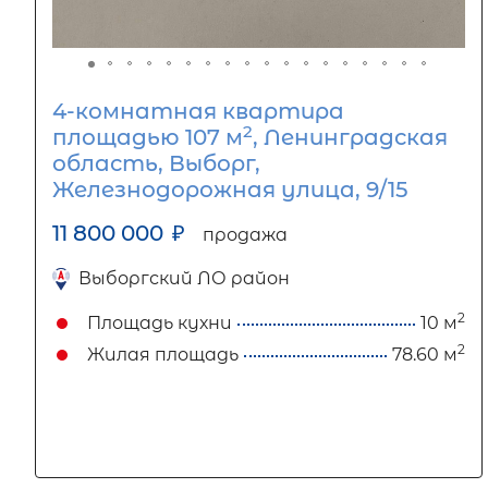
4-комнатная квартира
2
площадью 107 м
, Ленинградская
область, Выборг,
Железнодорожная улица, 9/15
11 800 000
₽
продажа
Выборгский ЛО район
2
Площадь кухни
10 м
2
Жилая площадь
78.60 м