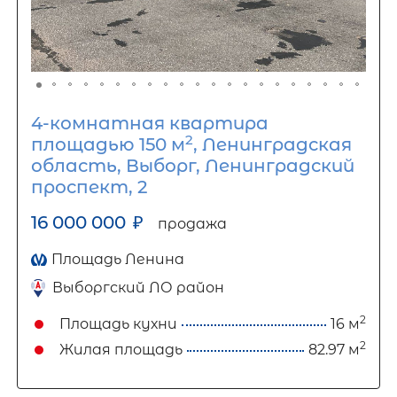
4-комнатная квартира
2
площадью 150 м
, Ленинградская
область, Выборг, Ленинградский
проспект, 2
16 000 000
₽
продажа
Площадь Ленина
Выборгский ЛО район
2
Площадь кухни
16 м
2
Жилая площадь
82.97 м