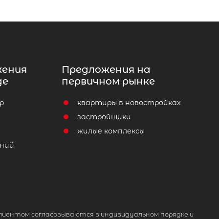
жения
Предложения на
де
первичном рынке
р
квартиры в новостройках
т
застройщики
жилые комплексы
ний
лиентом согласовываются в индивидуальном порядке и