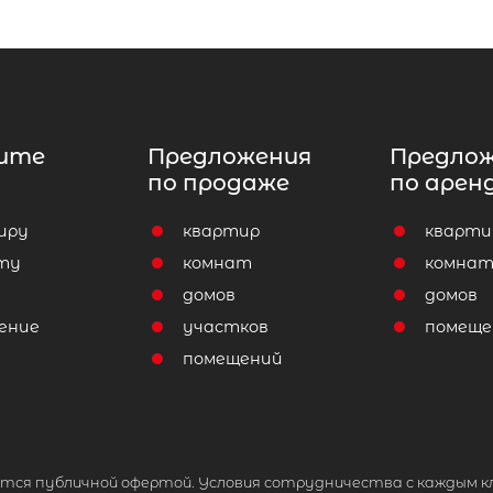
ите
Предложения
Предло
по продаже
по арен
иру
квартир
кварти
ту
комнат
комна
домов
домов
ение
участков
помеще
помещений
тся публичной офертой. Условия сотрудничества с каждым к