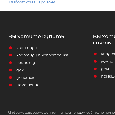
Выборгском ЛО районе
Вы хотите купить
Вы хот
снять
квартиру
кварт
квартиру в новостройке
комна
комнату
дом
дом
помещ
участок
помещение
Информация, размещенная на настоящем сайте, не являе