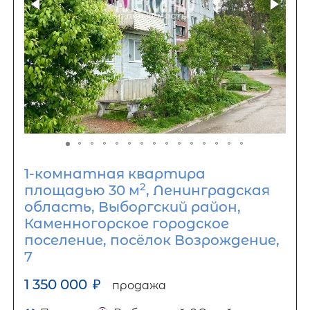
1-комнатная квартира
2
площадью 30 м
, Ленинградская
область, Выборгский район,
Каменногорское городское
поселение, посёлок Возрождение,
7
1 350 000
₽
продажа