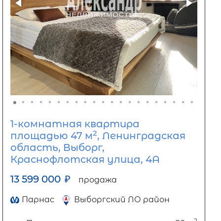
1-комнатная квартира
2
площадью 47 м
, Ленинградская
область, Выборг,
Краснофлотская улица, 4А
13 599 000
₽
продажа
Парнас
Выборгский ЛО район
2