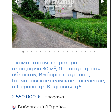
1-комнатная квартира
2
площадью 30 м
, Ленинградская
область, Выборгский район,
Гончаровское сельское поселение,
п Перово, ул Круговая, д6
2 550 000
₽
продажа
Выборгский ЛО район