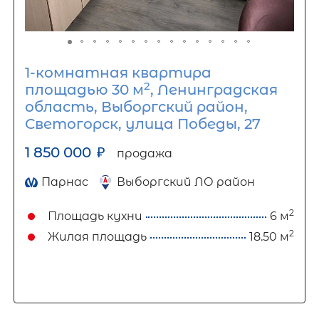
1-комнатная квартира
2
площадью 30 м
, Ленинградская
область, Выборгский район,
Светогорск, улица Победы, 27
1 850 000
₽
продажа
Парнас
Выборгский ЛО район
2
Площадь кухни
6 м
2
Жилая площадь
18.50 м