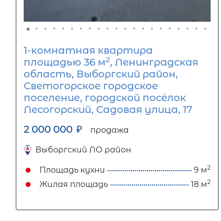
1-комнатная квартира
2
площадью 36 м
, Ленинградская
область, Выборгский район,
Светогорское городское
поселение, городской посёлок
Лесогорский, Садовая улица, 17
2 000 000
₽
продажа
Выборгский ЛО район
2
Площадь кухни
9 м
2
Жилая площадь
18 м