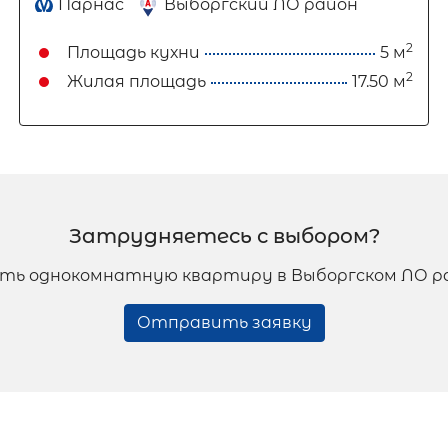
Парнас
Выборгский ЛО район
2
Площадь кухни
5 м
2
Жилая площадь
17.50 м
Затрудняетесь с выбором?
ть однокомнатную квартиру в Выборгском ЛО ра
Отправить заявку