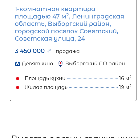
1-комнатная квартира
2
площадью 47 м
, Ленинградская
область, Выборгский район,
городской посёлок Советский,
Советская улица, 24
3 450 000
₽
продажа
Девяткино
Выборгский ЛО район
2
Площадь кухни
16 м
2
Жилая площадь
19 м