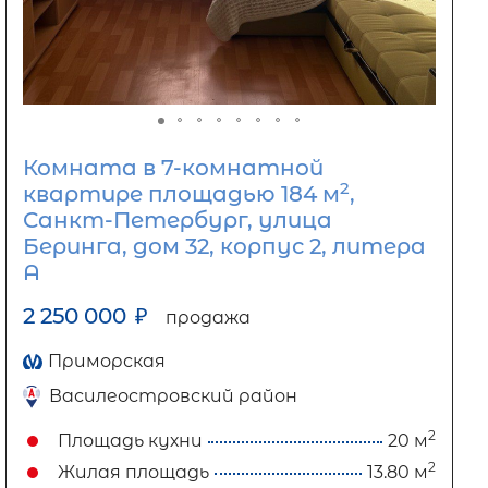
Комната в 7-комнатной
2
квартире площадью 184 м
,
Санкт-Петербург, улица
Беринга, дом 32, корпус 2, литера
А
2 250 000
₽
продажа
Приморская
Василеостровский район
2
Площадь кухни
20 м
2
Жилая площадь
13.80 м