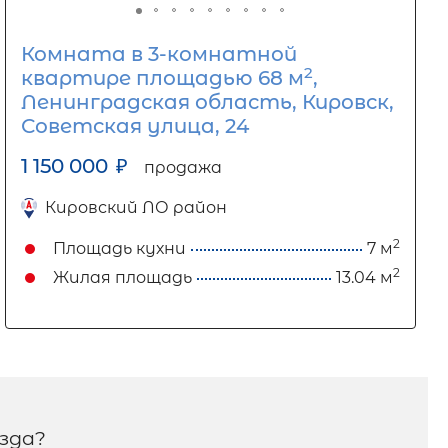
Комната в 3-комнатной
2
квартире площадью 68 м
,
Ленинградская область, Кировск,
Советская улица, 24
1 150 000
₽
продажа
Кировский ЛО район
2
Площадь кухни
7 м
2
Жилая площадь
13.04 м
зда?