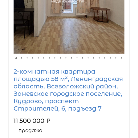
2-комнатная квартира
2
площадью 58 м
, Ленинградская
область, Всеволожский район,
Заневское городское поселение,
Кудрово, проспект
Строителей, 6, подъезд 7
11 500 000
₽
продажа