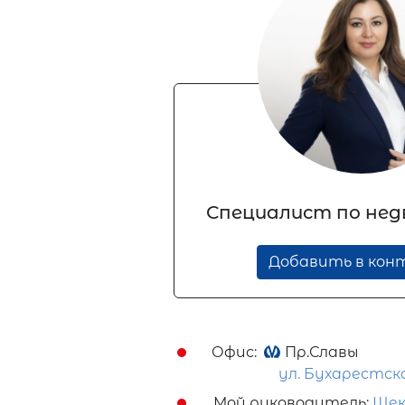
Специалист по не
Добавить в ко
Офис:
Пр.Славы
ул. Бухарестск
Мой руководитель:
Шек