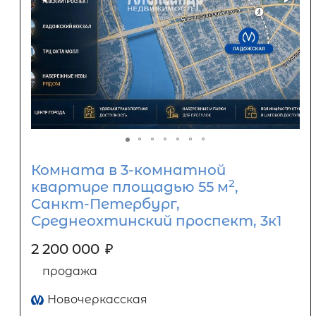
Комната в 3-комнатной
2
квартире площадью 55 м
,
Санкт-Петербург,
Среднеохтинский проспект, 3к1
2 200 000
₽
продажа
Новочеркасская