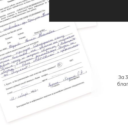
За 
бла