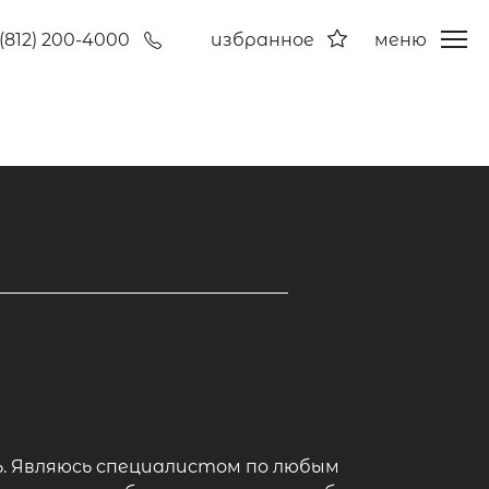
(812) 200-4000
избранное
меню
ь. Являюcь специалистом пo любым