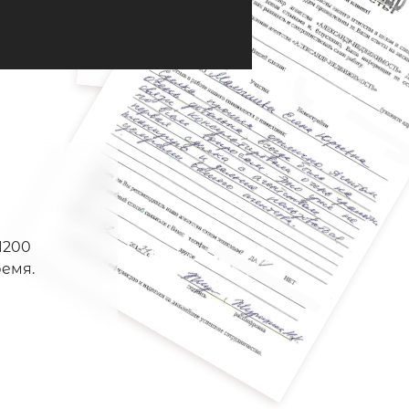
1200
емя.