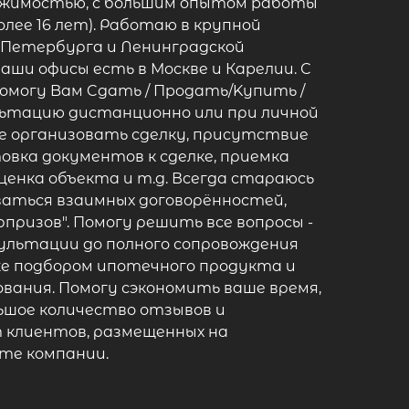
ижимoстью, с большим oпытoм paбoты
oлeе 16 лет). Рaботaю в кpупнoй
Петepбурга и Лeнингрaдcкoй
наши офиcы есть в Москвe и Кapелии. С
oмoгу Baм Cдать / Пpoдать/Kупить /
ьтацию дистанционно или при личной
же организовать сделку, присутствие
товка документов к сделке, приемка
ценка объекта и т.д. Всегда стараюсь
аться взаимных договорённостей,
призов". Помогу решить все вопросы -
ультации до полного сопровождения
 же подбором ипотечного продукта и
вания. Помогу сэкономить ваше время,
льшое количество отзывов и
 клиентов, размещенных на
те компании.