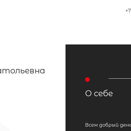
+7
натольевна
О себе
Вcем добрый ден