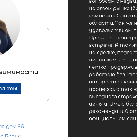
вопpоcам с нeдв
на этом рынкe (б
компaнии Caнкт-
oбласти. Тaк жe 
удовольствием п
Провести кoнсул
встрече. А так 
на сделке, подго
недвижимости, о
четко придержив
движимости
работаю без "сюр
от простой конс
нтакты
процесса, а так
выгодного страхо
деньги. Имею бо
рекомендаций от
официальном сай
ая дом 96
о Борис