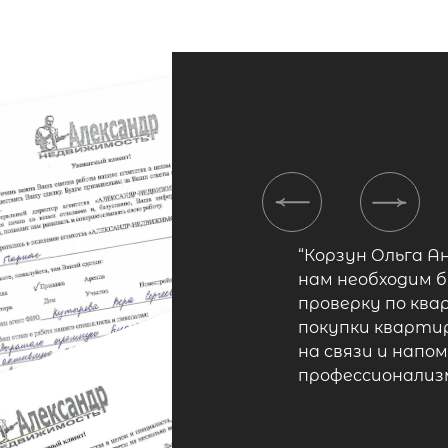
Previous
Next
“Корзун Ольга А
нам необходим б
проверку по ква
покупки квартир
на связи и напо
профессионализ