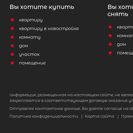
Вы хотите купить
Вы хот
снять
квартиру
кварт
квартиру в новостройке
комна
комнату
дом
дом
помещ
участок
помещение
Информация, размещенная на настоящем сайте, не являе
закрепляются в соответствующем договоре оказания ус
Отправляя контактные данные, Вы даете
согласие на 
Политика конфиденциальности
|
Карта сайта
|
Прое