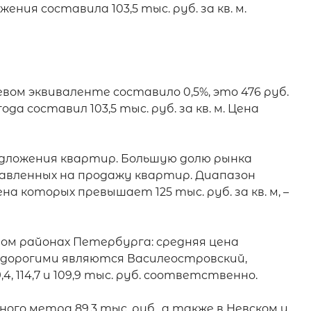
ия составила 103,5 тыс. руб. за кв. м. 
м эквиваленте составило 0,5%, это 476 руб. 
а составил 103,5 тыс. руб. за кв. м. Цена 
редложения квартир. Большую долю рынка 
тавленных на продажу квартир. Диапазон 
а которых превышает 125 тыс. руб. за кв. м, – 
м районах Петербурга: средняя цена 
е дорогими являются Василеостровский, 
114,7 и 109,9 тыс. руб. соответственно.

о метра 89,3 тыс. руб., а также в Невском и 