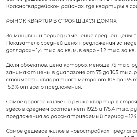
Красногвардейском районах, где квартиры в сред
РЫНОК КВАРТИР В СТРОЯЩИХСЯ ДОМАХ

За минувший период изменение средней цены пре
Показатель средней цены предложения за неделю 
долларах – 1,4 тыс. за кв. м, в евро – 1,2 тыс. за кв. м
Доля объектов, цена которых меньше 75 тыс. ру
занимают цены в диапазоне от 75 до 105 тыс. р
стоимости квадратного метра от 105 до 135 тыс.
15,9% от всего предложения.

Самое дорогое жилье на рынке квартир в стро
здесь в среднем составляет 192,5 и 175,4 тыс.
предложения за рассматриваемый период – 124,5 
Самое дешевое жилье в новостройках предлага