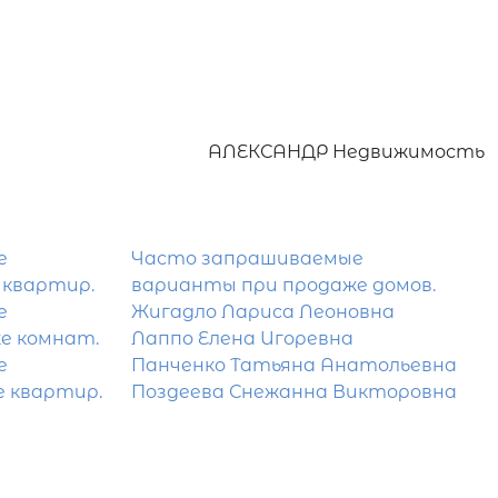
АЛЕКСАНДР Недвижимость
е
Часто запрашиваемые
 квартир.
варианты при продаже домов.
е
Жигадло Лариса Леоновна
е комнат.
Лаппо Елена Игоревна
е
Панченко Татьяна Анатольевна
е квартир.
Поздеева Снежанна Викторовна