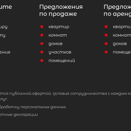
ите
Предложения
Предло
по продаже
по арен
иру
квартир
кварти
ту
комнат
комна
домов
домов
ение
участков
помеще
помещений
тся публичной офертой. Условия сотрудничества с каждым к
луг.
обработку персональных данных.
ктные декларации