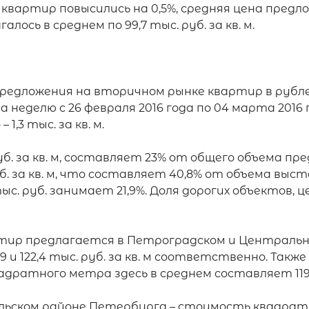
артир повысились на 0,5%, средняя цена предложен
ось в среднем по 99,7 тыс. руб. за кв. м.

едложения на вторичном рынке квартир в рублево
 неделю с 26 февраля 2016 года по 04 марта 2016 год
1,3 тыс. за кв. м.

уб. за кв. м, составляет 23% от общего объема п
б. за кв. м, что составляет 40,8% от объема выс
 руб. занимает 21,9%. Доля дорогих объектов, цен
тир предлагается в Петроградском и Центрально
 и 122,4 тыс. руб. за кв. м соответственно. Такж
ратного метра здесь в среднем составляет 119,4, 
ьском районе Петербурга – стоимость квадратног