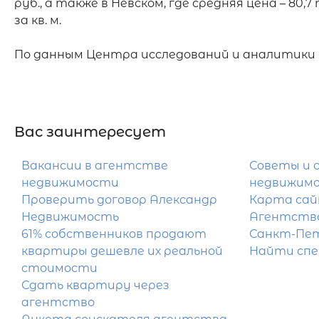
руб., а также в Невском, где средняя цена – 80,7 т
за кв. м.

По данным Центра исследований и аналитики
Вас заинтересует
Вакансии в агентстве
Советы и 
недвижимости
недвижим
Проверить договор Александр
Карта са
Недвижимость
Агентство
61% собственников продают
Санкт-Пе
квартиры дешевле их реальной
Найти сп
стоимости
Сдать квартиру через
агентство