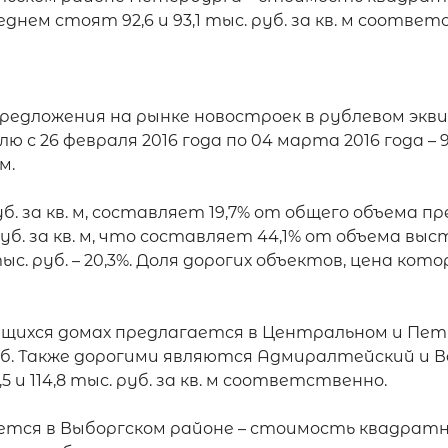
нем стоят 92,6 и 93,1 тыс. руб. за кв. м соответ
дложения на рынке новостроек в рублевом эквивале
с 26 февраля 2016 года по 04 марта 2016 года – 99
.

б. за кв. м, составляет 19,7% от общего объема 
уб. за кв. м, что составляет 44,1% от объема вы
 руб. – 20,3%. Доля дорогих объектов, цена которых
ящихся домах предлагается в Центральном и Пет
 руб. Также дорогими являются Адмиралтейский и 
и 114,8 тыс. руб. за кв. м соответственно.

ется в Выборгском районе – стоимость квадратно