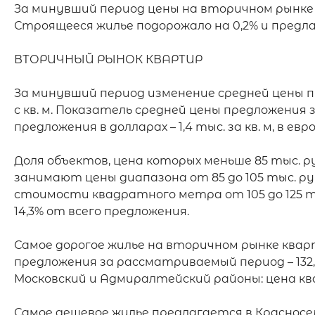
За минувший период цены на вторичном рынке кв
Строящееся жилье подорожало на 0,2% и предлагал
ВТОРИЧНЫЙ РЫНОК КВАРТИР

За минувший период изменение средней цены пр
с кв. м. Показатель средней цены предложения за
предложения в долларах – 1,4 тыс. за кв. м, в евро – 
Доля объектов, цена которых меньше 85 тыс. р
занимают цены диапазона от 85 до 105 тыс. ру
стоимости квадратного метра от 105 до 125 тыс.
14,3% от всего предложения.

Самое дорогое жилье на вторичном рынке квар
предложения за рассматриваемый период – 132,9
Московский и Адмиралтейский районы: цена квад
Самое дешевое жилье предлагается в Красносел