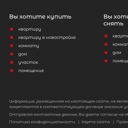
Вы хотите купить
Вы хот
снять
квартиру
кварт
квартиру в новостройке
комна
комнату
дом
дом
помещ
участок
помещение
Информация, размещенная на настоящем сайте, не являе
закрепляются в соответствующем договоре оказания ус
Отправляя контактные данные, Вы даете
согласие на 
Политика конфиденциальности
|
Карта сайта
|
Прое