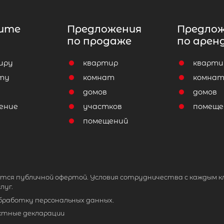
ите
Предложения
Предло
по продаже
по арен
иру
квартир
кварти
ту
комнат
комна
домов
домов
ение
участков
помеще
помещений
тся публичной офертой. Условия сотрудничества с каждым к
луг.
обработку персональных данных.
ктные декларации